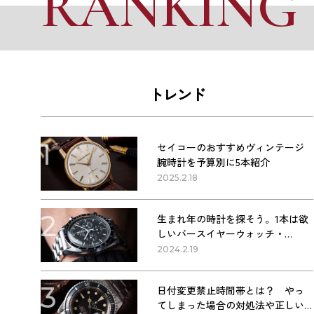
RANKING
トレンド
1
セイコーのおすすめヴィンテージ
腕時計を予算別に5本紹介
2025.2.18
2
生まれ年の時計を探そう。1本は欲
しいバースイヤーウォッチ・
1960〜1990年代の名作9本
2024.2.19
3
日付変更禁止時間帯とは？ やっ
てしまった場合の対処法や正しい