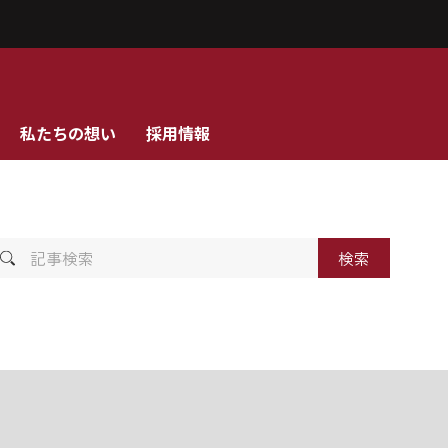
私たちの想い
採用情報
記
事
検
索