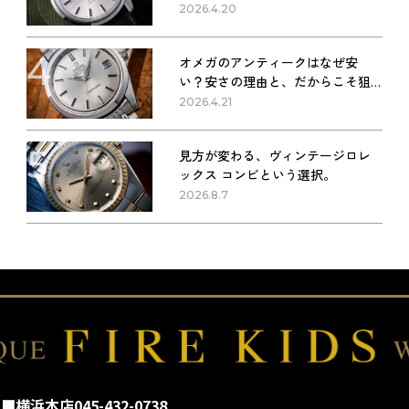
2026.4.20
4
オメガのアンティークはなぜ安
い？安さの理由と、だからこそ狙
い目な理由
2026.4.21
5
見方が変わる、ヴィンテージロレ
ックス コンビという選択。
2026.8.7
■横浜本店
045-432-0738