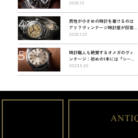
方法
2025.1.5
4
男性が小さめの時計を着けるのは
アリ？ヴィンテージ時計屋が回答
します！
2025.1.23
5
時計職人も絶賛するオメガのヴィ
ンテージ：初めの1本には『シーマ
スター』を選ぶべき理由
2023.5.20