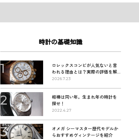
時計の基礎知識
1
ロレックスコンビが人気ないと言
われる理由とは？実際の評価を解
説
2026.7.23
2
相棒は同い年。生まれ年の時計を
探せ！
2022.4.27
3
オメガ シーマスター歴代モデルか
らおすすめヴィンテージを紹介