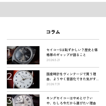
コラム
1
セイコー5は恥ずかしい？歴史と価
格帯のギャップが語ること
2026.5.21
2
国産時計をヴィンテージで買う理
由、ようやく言語化できた気がす
る
2026.7.31
3
キングセイコーはやめとけ？い
や、むしろ今だから選びたい理由