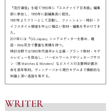
『流行通信』を経て1990年に『エスクァイア日本版』編集
部に参加し、1995年に副編集長に就任。
1997年よりフリーとして活動し、ファッション・時計・ラ
イフスタイル領域を中心に幅広い取材・編集を手がけてき
た。
2011年には『GQ Japan』シニアエディターを務め、雑
誌・Web双方で豊富な実績を持つ。
時計分野では1990年代後半から企画・ブランド取材・モデ
ルレビューを担当し、バーゼルワールドやジュネーブサロ
ン（現 Watches & Wonders）などスイスの主要時計展示
会を長年取材。ヴィンテージから現行モデルまで横断的な
知識と深い造詣を有する。
WRITER