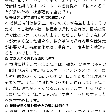
時計は定期的なオーバーホールを前提として使われるこ
とが多いため、状態確認は重要です。
Q: 毎日少しずつ遅れるのは問題ない？
A: 機械式時計は構造上、多少のズレが発生します。その
ため、毎日数秒〜数十秒程度の遅れであれば、極端な異
常ではないケースもあります。ただし、以前より急にズ
レが大きくなった場合や、数分単位で遅れる場合は注意
が必要です。精度変化が続く場合は、一度点検を検討す
るとよいでしょう。
Q: 突然大きく遅れる原因は何？
A: 急激に精度が悪化した場合は、磁気帯びや内部不良の
可能性があります。特にスマートフォンやスピーカーな
ど強い磁気の近くに置いた後に症状が出た場合は注意が
必要です。また、油切れや部品劣化が進行している場合
も、急に遅れが大きくなることがあります。症状が改善
しない場合は、無理に使い続けず専門店へ相談すること
をおすすめします。
Q: 時計が早く進む場合との違いは何か？
A: 機械式時計では、「遅れ」と「進み」で原因が異なる