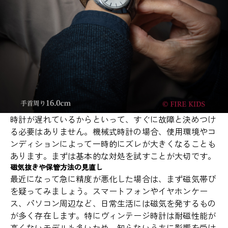
時計が遅れているからといって、すぐに故障と決めつけ
る必要はありません。機械式時計の場合、使用環境やコ
ンディションによって一時的にズレが大きくなることも
あります。まずは基本的な対処を試すことが大切です。
磁気抜きや保管方法の見直し
最近になって急に精度が悪化した場合は、まず磁気帯び
を疑ってみましょう。スマートフォンやイヤホンケー
ス、パソコン周辺など、日常生活には磁気を発するもの
が多く存在します。特にヴィンテージ時計は耐磁性能が
高くないモデルも多いため、知らないうちに影響を受け