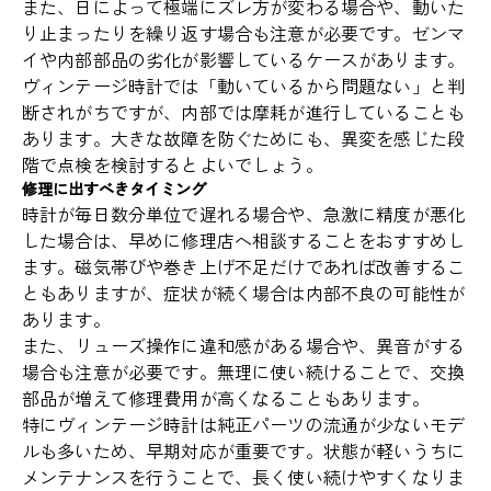
また、日によって極端にズレ方が変わる場合や、動いた
り止まったりを繰り返す場合も注意が必要です。ゼンマ
イや内部部品の劣化が影響しているケースがあります。
ヴィンテージ時計では「動いているから問題ない」と判
断されがちですが、内部では摩耗が進行していることも
あります。大きな故障を防ぐためにも、異変を感じた段
階で点検を検討するとよいでしょう。
修理に出すべきタイミング
時計が毎日数分単位で遅れる場合や、急激に精度が悪化
した場合は、早めに修理店へ相談することをおすすめし
ます。磁気帯びや巻き上げ不足だけであれば改善するこ
ともありますが、症状が続く場合は内部不良の可能性が
あります。
また、リューズ操作に違和感がある場合や、異音がする
場合も注意が必要です。無理に使い続けることで、交換
部品が増えて修理費用が高くなることもあります。
特にヴィンテージ時計は純正パーツの流通が少ないモデ
ルも多いため、早期対応が重要です。状態が軽いうちに
メンテナンスを行うことで、長く使い続けやすくなりま