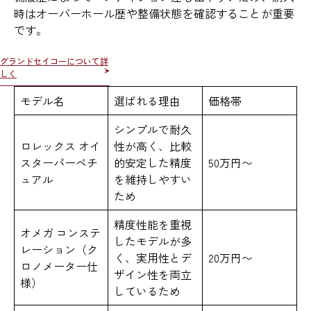
時はオーバーホール歴や整備状態を確認することが重要
です。
グランドセイコーについて詳
しく
モデル名
選ばれる理由
価格帯
シンプルで耐久
ロレックス オイ
性が高く、比較
スターパーペチ
的安定した精度
50万円〜
ュアル
を維持しやすい
ため
精度性能を重視
オメガ コンステ
したモデルが多
レーション（ク
く、実用性とデ
20万円〜
ロノメーター仕
ザイン性を両立
様）
しているため