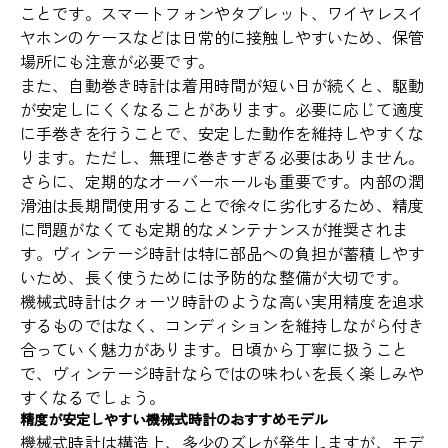
ことです。スマートフォンやタブレット、ワイヤレスイ
ヤホンのケースなどは日常的に接触しやすいため、保管
場所にも注意が必要です。
また、自動巻き時計は着用時間が短い日が続くと、駆動
が安定しにくくなることがあります。必要に応じて適度
に手巻きを行うことで、安定した動作を維持しやすくな
ります。ただし、無理に巻きすぎる必要はありません。
さらに、定期的なオーバーホールも重要です。内部の潤
滑油は長期間使用することで徐々に劣化するため、精度
に問題がなくても定期的なメンテナンスが推奨されま
す。ヴィンテージ時計は特に部品への負担が蓄積しやす
いため、長く使うためには予防的な整備が大切です。
機械式時計はクォーツ時計のような高い実用精度を追求
するものではなく、コンディションを維持しながら付き
合っていく魅力があります。日頃から丁寧に扱うこと
で、ヴィンテージ時計ならではの味わいを長く楽しみや
すくなるでしょう。
精度が安定しやすい機械式時計のおすすめモデル
機械式時計は構造上、多少のズレが発生しますが、モデ