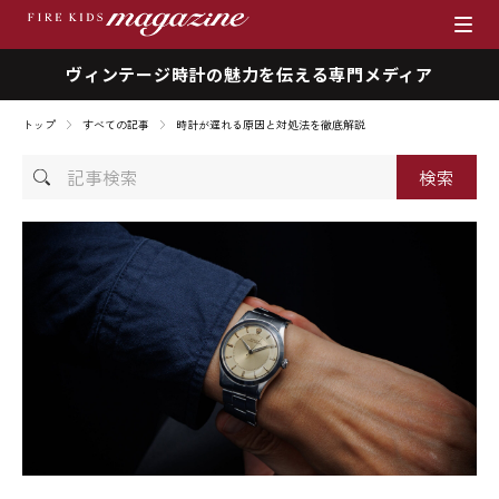
ヴィンテージ時計の魅力を伝える専門メディア
ブランド
トップ
すべての記事
時計が遅れる原因と対処法を徹底解説
商品一覧
記
事
時計を売りたい方へ
検
索
ファイアーキッズマガジン
店舗情報
私たちの想い
採用情報