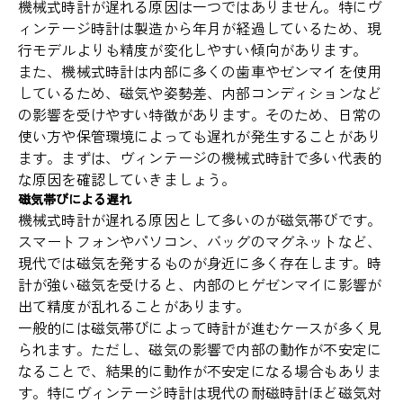
機械式時計が遅れる原因は一つではありません。特にヴ
ィンテージ時計は製造から年月が経過しているため、現
行モデルよりも精度が変化しやすい傾向があります。
また、機械式時計は内部に多くの歯車やゼンマイを使用
しているため、磁気や姿勢差、内部コンディションなど
の影響を受けやすい特徴があります。そのため、日常の
使い方や保管環境によっても遅れが発生することがあり
ます。まずは、ヴィンテージの機械式時計で多い代表的
な原因を確認していきましょう。
磁気帯びによる遅れ
機械式時計が遅れる原因として多いのが磁気帯びです。
スマートフォンやパソコン、バッグのマグネットなど、
現代では磁気を発するものが身近に多く存在します。時
計が強い磁気を受けると、内部のヒゲゼンマイに影響が
出て精度が乱れることがあります。
一般的には磁気帯びによって時計が進むケースが多く見
られます。ただし、磁気の影響で内部の動作が不安定に
なることで、結果的に動作が不安定になる場合もありま
す。特にヴィンテージ時計は現代の耐磁時計ほど磁気対