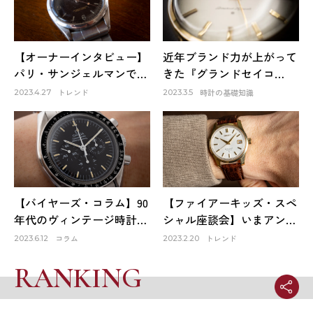
【オーナーインタビュー】
近年ブランド力が上がって
パリ・サンジェルマンで出
きた『グランドセイコ
会ったロレックスは生涯1
ー』。そのファーストモデ
トレンド
時計の基礎知識
2023.4.27
2023.3.5
本だけのお気に入り～
ルは品質も良く、日本の誇
HACHIYAクリエイティブデ
りでもある！
ィレクター 蜂谷雅彦
【バイヤーズ・コラム】90
【ファイアーキッズ・スペ
年代のヴィンテージ時計が
シャル座談会】いまアンテ
オススメな理由
ィーク時計市場はどうなっ
コラム
トレンド
2023.6.12
2023.2.20
ている？①
RANKING