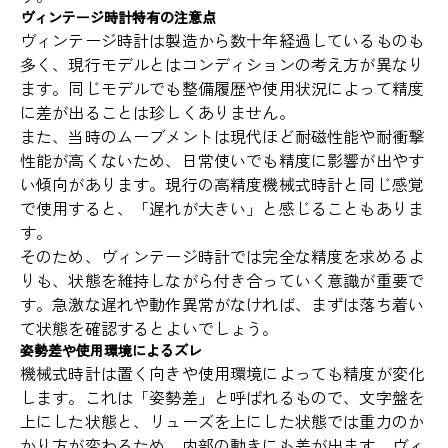
ヴィンテージ時計特有の注意点
ヴィンテージ時計は製造から数十年経過しているものも
多く、現行モデルとはコンディションの考え方が異なり
ます。同じモデルでも整備履歴や使用状況によって精度
に差が出ることは珍しくありません。
また、当時のムーブメントは現代ほど耐磁性能や耐衝撃
性能が高くないため、日常使いでも精度に影響が出やす
い傾向があります。現行の高精度機械式時計と同じ感覚
で使用すると、「遅れが大きい」と感じることもありま
す。
そのため、ヴィンテージ時計では完全な精度を求めるよ
りも、状態を維持しながら付き合っていく意識が重要で
す。急激な遅れや動作異常がなければ、まずは落ち着い
て状態を確認するとよいでしょう。
姿勢差や使用環境によるズレ
機械式時計は置く向きや使用環境によっても精度が変化
します。これは「姿勢差」と呼ばれるもので、文字盤を
上にした状態と、リューズを上にした状態では重力のか
かり方が変わるため、内部の動きにも差が出ます。ヴィ