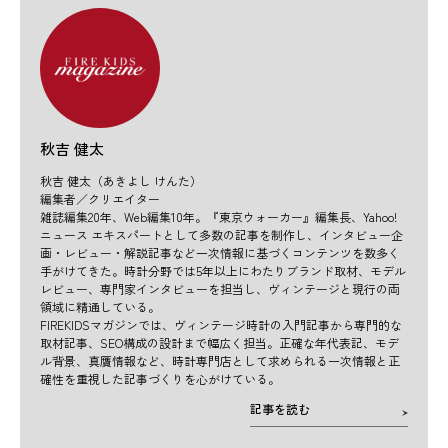
秋吉 健太
秋吉 健太（あきよし けんた）
編集者／クリエイター
雑誌編集20年、Web編集10年。『東京ウォーカー』編集長、Yahoo!
ニュース エキスパートとして多数の記事を制作し、インタビュー企
画・レビュー・解説記事など一次情報に基づくコンテンツを数多く
手がけてきた。時計分野では5年以上にわたりブランド取材、モデル
レビュー、専門家インタビューを担当し、ヴィンテージと現行の両
領域に精通している。
FIREKIDSマガジンでは、ヴィンテージ時計の入門記事から専門的な
取材記事、SEO構成の設計まで幅広く担当。正確な年代表記、モデ
ル背景、真贋情報など、時計専門店として求められる一次情報と正
確性を重視した記事づくりを心がけている。
記事を読む