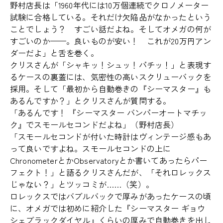
野村店長は「1960年代には10万個連続でクロノメーター
試験に合格している。それだけ欠陥品がなかったという
ことでしょう？ すごい話だよね。そしてオメガの何が
すごいのか——。良いものが安い！ これが20万円アン
ダーだよ」と舌を巻く。
クリスさんが「シャキッ！シュッ！パチッ！」と表現す
るケースの裏蓋には、気密性の高いスクリューバックを
採用。そして「最初から自動巻きの『シーマスター』も
あるんですか？」とクリスさんが質問する。
「あるんです！ 『シーマスター バンパーオートマチッ
ク』でスモールセコンドだよね」（野村店長）
「スモールセコンドが付いた時計はヴィンテージ感もあ
って良いですよね。スモールセコンドの上に
ChronometerとかObservatoryとか書いてあったらパー
フェクト！」と語るクリスさんだが、「それロレックス
じゃない？」とツッコミが……（笑）。
ロレックスではバブルバックで厚みがあったケースの頃
に、オメガでは初めに紹介した『シーマスター ギョウ
シェブラックダイヤル』くらいの厚みで自動巻きを出し