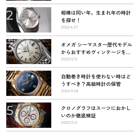
2
相棒は同い年。生まれ年の時計
を探せ！
2022.4.27
3
オメガ シーマスター歴代モデル
からおすすめヴィンテージを紹
介
2025.12.12
4
自動巻き時計を使わない時はど
うすべき？高級時計の保管
2024.11.26
5
クロノグラフはスーツにおかし
いのか徹底検証
2025.12.12