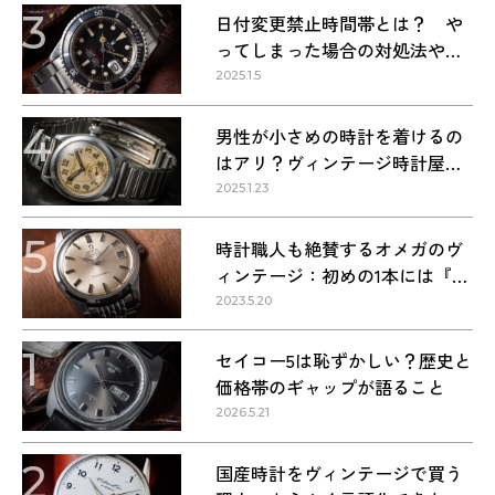
3
日付変更禁止時間帯とは？ や
ってしまった場合の対処法や正
しい方法
2025.1.5
4
男性が小さめの時計を着けるの
はアリ？ヴィンテージ時計屋が
回答します！
2025.1.23
5
時計職人も絶賛するオメガのヴ
ィンテージ：初めの1本には『シ
ーマスター』を選ぶべき理由
2023.5.20
1
セイコー5は恥ずかしい？歴史と
価格帯のギャップが語ること
2026.5.21
2
国産時計をヴィンテージで買う