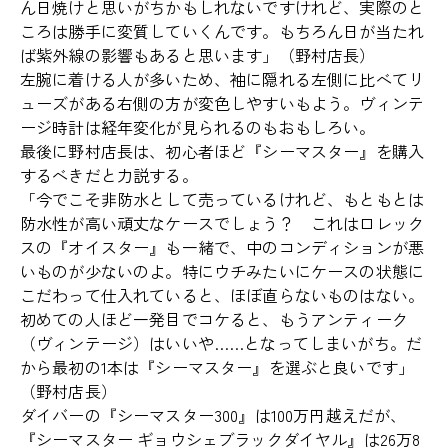
ん日焼けと思いがちかもしれないですけれど、実際のと
ころは勝手に変質していくんです。もちろん日が当たれ
ば紫外線の影響もあると思います」（野村店長）
左腕に着ける人が多いため、袖に隠れる左側に比べてリ
ューズがある右側の方が変色しやすいもよう。ヴィンテ
ージ時計は経年変化が見られるのもおもしろい。
最後に野村店長は、初心者ほど『シーマスター』を購入
するべきだと力説する。
「今でこそ非防水として売っているけれど、もともとは
防水性が高い頑丈なケースでしょう？ これはロレック
スの『オイスター』も一緒で、中のコンディションが悪
いものが少ないのよ。特にウチみたいにケースの状態に
こだわって仕入れていると、ほぼ直らないものはない。
初めての人ほど一発目でコケると、もうアンティーク
（ヴィンテージ）はいいや……となってしまいがち。だ
から最初の1本は『シーマスター』を選ぶと良いです」
（野村店長）
ダイバーの『シーマスター300』は100万円越えだが、
『シーマスター ギョウシェブラックダイヤル』は26万8