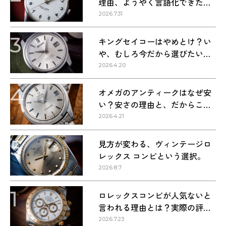
理由、ようやく言語化できた気
がする
2026.7.31
3
キングセイコーはやめとけ？い
や、むしろ今だから選びたい理
由
2026.4.20
4
オメガのアンティークはなぜ安
い？安さの理由と、だからこそ
狙い目な理由
2026.4.21
5
見方が変わる、ヴィンテージロ
レックス コンビという選択。
2026.8.7
1
ロレックスコンビが人気ないと
言われる理由とは？実際の評価
を解説
2026.7.23