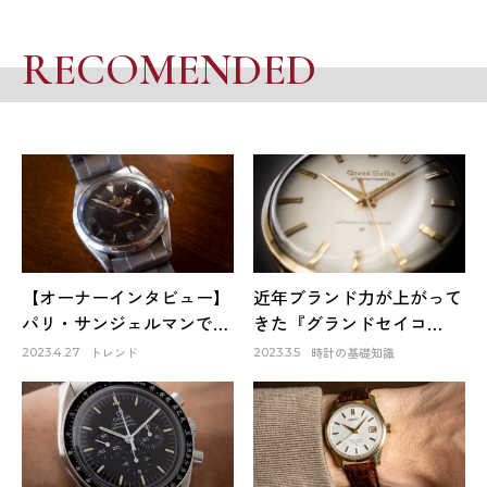
RECOMENDED
【オーナーインタビュー】
近年ブランド力が上がって
パリ・サンジェルマンで出
きた『グランドセイコ
会ったロレックスは生涯1
ー』。そのファーストモデ
トレンド
時計の基礎知識
2023.4.27
2023.3.5
本だけのお気に入り～
ルは品質も良く、日本の誇
HACHIYAクリエイティブデ
りでもある！
ィレクター 蜂谷雅彦