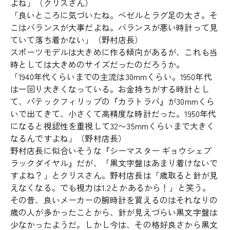
よね」（クリスさん）
「良いところに気づいたね。ベゼルとラグ足の太さ。そ
こはバランスが大事だよね。バランスが悪い時計って見
ていて落ち着かない」（野村店長）
スポーツモデルは大きめに作る傾向があるが、これも当
時としては大きめのサイズだったのだろうか。
「1940年代くらいまでの主流は30mmくらい。1950年代
は一回り大きくなっている。お金持ちがする時計とし
て、パテックフィリップの『カラトラバ』が30mmくら
いで出てきて、小さくて高精度な時計だった。1950年代
になると視認性を重視して32〜35mmくらいまで大きく
なるんですよね」（野村店長）
野村店長に似合いそうな『シーマスター ギョウシェブ
ラックダイヤル』だが、「黒文字盤はあまり着けないで
すよね？」とクリスさん。野村店長は「歳取ると針が見
えなくなる。でも視力は1.2とかあるから！」と笑う。
その昔、良いメーカーの腕時計を買えるのはそれなりの
歳の人が多かったことから、針が見えづらい黒文字盤は
少なかったようだ。しかし今は、その格好良さから黒文