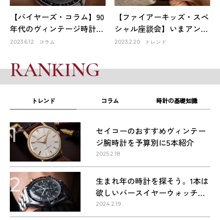
【バイヤーズ・コラム】90
【ファイアーキッズ・スペ
年代のヴィンテージ時計が
シャル座談会】いまアンテ
オススメな理由
ィーク時計市場はどうなっ
コラム
トレンド
2023.6.12
2023.2.20
ている？①
RANKING
トレンド
コラム
時計の基礎知識
1
セイコーのおすすめヴィンテー
ジ腕時計を予算別に5本紹介
2025.2.18
2
生まれ年の時計を探そう。1本は
欲しいバースイヤーウォッチ・
1960〜1990年代の名作9本
2024.2.19