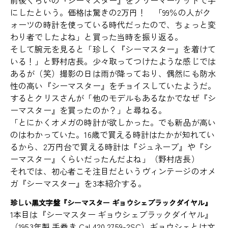
にしたという。価格は驚きの2万円！ 「99％の人がク
ォーツの時計を使っている時代だったので、ちょっと変
わり者でしたよね」と買った当時を振り返る。
そして腕元を見ると「珍しく『シーマスター』を着けて
いる！」と野村店長。少々取ってつけたような感じでは
あるが（笑）撮影の日は雨が降っており、偶然にも防水
性の高い『シーマスター』をチョイスしていたようだ。
するとクリスさんが「他のモデルもあるなかでなぜ『シ
ーマスター』を買ったのか？」と尋ねる。
「とにかくオメガの時計が欲しかった。でも新品が高い
のはわかっていた。16歳で買える時計はたかが知れてい
るから、2万円台で買える時計は『ジュネーブ』や『シ
ーマスター』くらいだったんだよね」（野村店長）
それでは、初心者こそ注目だというヴィンテージのオメ
ガ『シーマスター』を3本紹介する。
珍しい黒文字盤『シーマスター ギョウシェブラックダイヤル』
1本目は『シーマスター ギョウシェブラックダイヤル』
（1953年製 手巻き Cal.420 2759-2SC）ギョウシェとは文