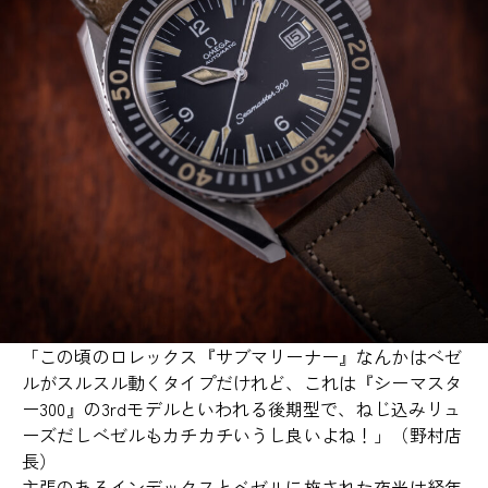
「この頃のロレックス『サブマリーナー』なんかはベゼ
ルがスルスル動くタイプだけれど、これは『シーマスタ
ー300』の3rdモデルといわれる後期型で、ねじ込みリュ
ーズだしベゼルもカチカチいうし良いよね！」（野村店
長）
主張のあるインデックスとベゼルに施された夜光は経年