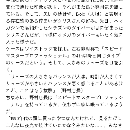
変化で焼けた印象があり、それがまた良い雰囲気を醸し
ている。そして、矢尻の秒針や、Bold（大胆）と表現す
る存在感のある佇まいがクリスさんの好み。先日、本マ
ガジンでも紹介したシチズンのダイバーが目に留まった
クリスさんだが、同様にオメガのダイバーもいたく気に
入った様子だ。
ケースはツイストラグを採用。左右非対称で『スピード
マスタープロフェッショナル』の4th以降と同じタイプ
のケースだという。そして、大きめのリューズも目を引
く。
「リューズの大きさもバランスが大事。時計が大きくて
リューズが小さいとバランスが悪く感じることがあるけ
れど、これはもう抜群」（野村店長）
ちなみに、野村店長は『スピードマスタープロフェッシ
ョナル』を持っているが、使わずに家に眠っているよう
だ。
「1990年代の頭に買ったやつなんだけれど、見るたびに
こんなに夜光が焼けていたかな？みたいな……。みなさ