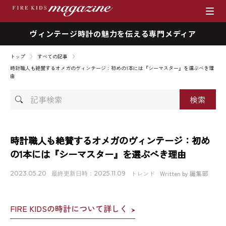
ヴィンテージ時計の魅力を伝える専門メディア
ブランド
トップ
すべての記事
商品一覧
時計職人も絶賛するオメガのヴィンテージ：初めの1本には『シーマスター』を選ぶべき理
由
時計を売りたい方へ
記
事
検
ファイアーキッズマガジン
索
時計職人も絶賛するオメガのヴィンテージ：初め
店舗情報
の1本には『シーマスター』を選ぶべき理由
私たちの想い
トレンド
Written by 編集部
2023.05.20
最終更新日時：2025.11.09
採用情報
FIRE KIDSの時計について詳しく