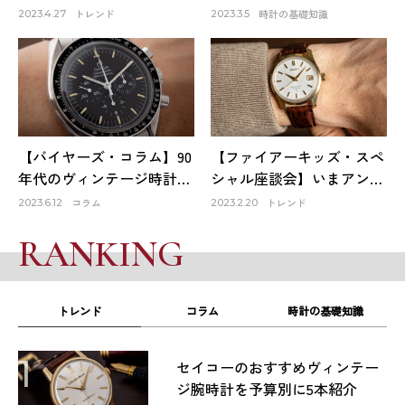
会ったロレックスは生涯1
ー』。そのファーストモデ
トレンド
時計の基礎知識
2023.4.27
2023.3.5
本だけのお気に入り～
ルは品質も良く、日本の誇
HACHIYAクリエイティブデ
りでもある！
ィレクター 蜂谷雅彦
【バイヤーズ・コラム】90
【ファイアーキッズ・スペ
年代のヴィンテージ時計が
シャル座談会】いまアンテ
オススメな理由
ィーク時計市場はどうなっ
コラム
トレンド
2023.6.12
2023.2.20
ている？①
RANKING
トレンド
コラム
時計の基礎知識
1
セイコーのおすすめヴィンテー
ジ腕時計を予算別に5本紹介