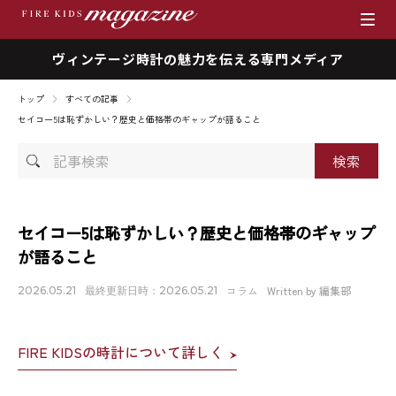
ヴィンテージ時計の魅力を伝える専門メディア
ブランド
トップ
すべての記事
商品一覧
セイコー5は恥ずかしい？歴史と価格帯のギャップが語ること
記
時計を売りたい方へ
事
検
ファイアーキッズマガジン
索
セイコー5は恥ずかしい？歴史と価格帯のギャップ
が語ること
店舗情報
コラム
Written by 編集部
2026.05.21
最終更新日時：2026.05.21
私たちの想い
FIRE KIDSの時計について詳しく
採用情報