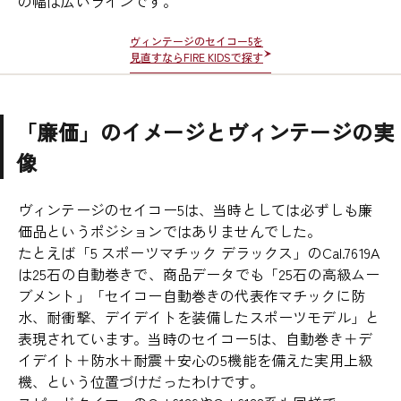
の幅は広いラインです。
ヴィンテージのセイコー5を
見直すならFIRE KIDSで探す
「廉価」のイメージとヴィンテージの実
像
ヴィンテージのセイコー5は、当時としては必ずしも廉
価品というポジションではありませんでした。
たとえば「5 スポーツマチック デラックス」のCal.7619A
は25石の自動巻きで、商品データでも「25石の高級ムー
ブメント」「セイコー自動巻きの代表作マチックに防
水、耐衝撃、デイデイトを装備したスポーツモデル」と
表現されています。当時のセイコー5は、自動巻き＋デ
イデイト＋防水＋耐震＋安心の5機能を備えた実用上級
機、という位置づけだったわけです。