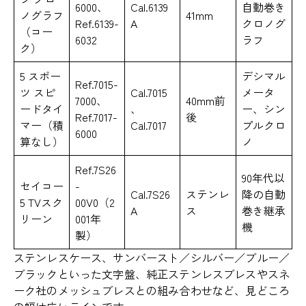
6000、
Cal.6139
自動巻き
ノグラフ
41mm
Ref.6139-
A
クロノグ
（コー
6032
ラフ
ク）
5 スポー
デシマル
Ref.7015-
ツ スピ
Cal.7015
メータ
7000、
40mm前
ードタイ
、
ー、シン
Ref.7017-
後
マー（積
Cal.7017
プルクロ
6000
算なし）
ノ
Ref.7S26
90年代以
セイコー
-
Cal.7S26
ステンレ
降の自動
5 TVスク
00V0（2
A
ス
巻き継承
リーン
001年
機
製）
ステンレスケース、サンバースト／シルバー／ブルー／
ブラックといった文字盤、純正ステンレスブレスやスネ
ーク社のメッシュブレスとの組み合わせなど、見どころ