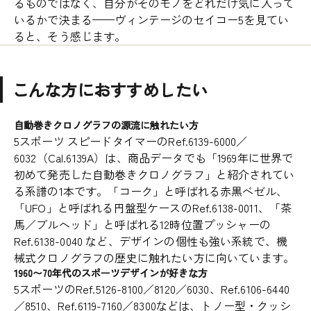
るものではなく、自分がそのモノをどれだけ気に入って
いるかで決まる——ヴィンテージのセイコー5を見てい
ると、そう感じます。
こんな方におすすめしたい
自動巻きクロノグラフの源流に触れたい方
5スポーツ スピードタイマーのRef.6139-6000／
6032（Cal.6139A）は、商品データでも「1969年に世界で
初めて発売した自動巻きクロノグラフ」と紹介されてい
る系譜の1本です。「コーク」と呼ばれる赤黒ベゼル、
「UFO」と呼ばれる円盤型ケースのRef.6138-0011、「茶
馬／ブルヘッド」と呼ばれる12時位置プッシャーの
Ref.6138-0040 など、デザインの個性も強い系統で、機
械式クロノグラフの歴史に触れたい方に向いています。
1960〜70年代のスポーツデザインが好きな方
5スポーツのRef.5126-8100／8120／6030、Ref.6106-6440
／8510、Ref.6119-7160／8300などは、トノー型・クッシ