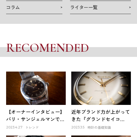
コラム
ライター一覧
RECOMENDED
【オーナーインタビュー】
近年ブランド力が上がって
パリ・サンジェルマンで出
きた『グランドセイコ
会ったロレックスは生涯1
ー』。そのファーストモデ
トレンド
時計の基礎知識
2023.4.27
2023.3.5
本だけのお気に入り～
ルは品質も良く、日本の誇