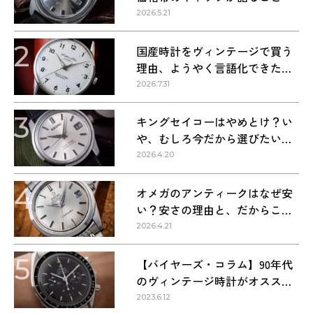
2026.5.21
2
国産時計をヴィンテージで買う
理由、ようやく言語化できた気
がする
2026.7.31
3
キングセイコーはやめとけ？い
や、むしろ今だから選びたい理
由
2026.4.20
4
オメガのアンティークはなぜ安
い？安さの理由と、だからこそ
狙い目な理由
2026.4.21
5
【バイヤーズ・コラム】90年代
のヴィンテージ時計がオススメ
な理由
2023.6.12