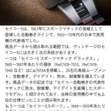
セイコー5は、1963年にスポーツマチックの後継として
登場した自動巻きラインで、1960〜70年代の日本で実用
機の代表格でした。
商品データから読み取れる範囲では、ヴィンテージのセ
イコー5には大きく次の系統があります。
一つは「セイコー5 スポーツマチック デラックス」。
1965〜1967年あたりの個体（Ref.7619-7010、Ref.7619-
7040 など）はCal.7619Aを搭載し、25石の高級ムーブメン
ト、自動巻き、デイデイト、防水、耐衝撃を備えていま
す。商品データの記述では「セイコー自動巻きの代表作
マチックに防水、耐衝撃、デイデイトを装備したスポー
ツモデル」と紹介されており、当時の実用機の中でも上
位の仕様だったことが読み取れます。
もう一つは「セイコー5スポーツ」。1968〜1970年あたり