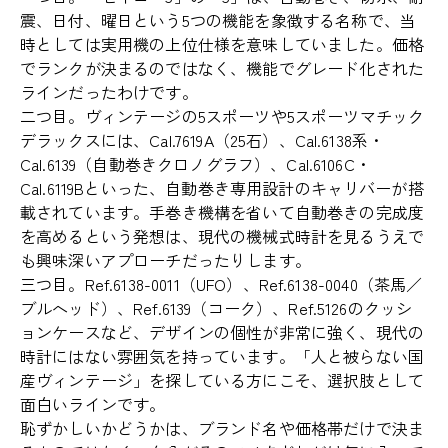
震、日付、曜日という5つの機能を象徴する名称で、当
時としては実用機の上位仕様を意味していました。価格
でランクが決まるのではなく、機能でグレード化された
ラインだったわけです。
二つ目。ヴィンテージの5スポーツや5スポーツマチック
デラックスには、Cal.7619A（25石）、Cal.6138系・
Cal.6139（自動巻きクロノグラフ）、Cal.6106C・
Cal.6119Bといった、自動巻き専用設計のキャリバーが搭
載されています。手巻き機構を省いて自動巻きの完成度
を高めるという発想は、現代の機械式時計を見るうえで
も興味深いアプローチだったりします。
三つ目。Ref.6138-0011（UFO）、Ref.6138-0040（茶馬／
ブルヘッド）、Ref.6139（コーク）、Ref.5126のクッシ
ョンケースなど、デザインの個性が非常に強く、現代の
時計にはない雰囲気を持っています。「人と被らない国
産ヴィンテージ」を探している方にこそ、選択肢として
面白いラインです。
恥ずかしいかどうかは、ブランド名や価格帯だけで決ま