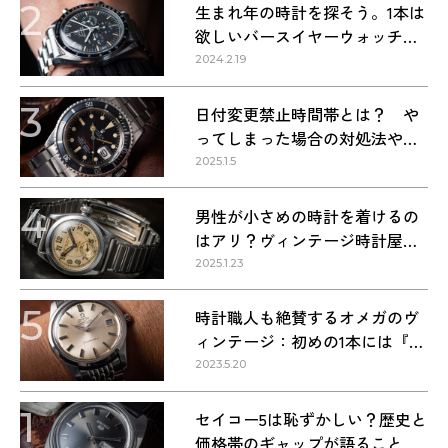
2
生まれ年の時計を探そう。1本は
欲しいバースイヤーウォッチ・
1960〜1990年代の名作9本
2024.2.19
3
日付変更禁止時間帯とは？ や
ってしまった場合の対処法や正
しい方法
2025.1.5
4
男性が小さめの時計を着けるの
はアリ？ヴィンテージ時計屋が
回答します！
2025.1.23
5
時計職人も絶賛するオメガのヴ
ィンテージ：初めの1本には『シ
ーマスター』を選ぶべき理由
2023.5.20
1
セイコー5は恥ずかしい？歴史と
価格帯のギャップが語ること