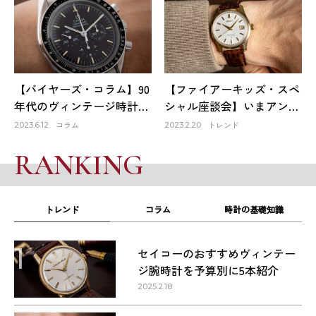
HACHIYAクリエイティブデ
りでもある！
ィレクター 蜂谷雅彦
【バイヤーズ・コラム】90
【ファイアーキッズ・スペ
年代のヴィンテージ時計が
シャル座談会】いまアンテ
オススメな理由
ィーク時計市場はどうなっ
コラム
トレンド
2023.6.12
2023.2.20
ている？①
RANKING
トレンド
コラム
時計の基礎知識
1
セイコーのおすすめヴィンテー
ジ腕時計を予算別に5本紹介
2025.2.18