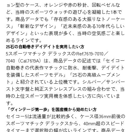
ョン型のケース、オレンジや赤の秒針、回転ベゼルな
ど、当時のスポーツウォッチの遊び心を凝縮した1本で
す。商品データでも「存在感のある大振りなトノーケー
ス」「斬新なデザイン」「近未来感のある70年代らしい
デザイン」といった表現が多く、当時の空気感ごと楽し
めるラインです。
25石の自動巻きデイデイトを実用したい方
5スポーツマチック デラックスのRef.7619-7010／
7040（Cal.7619A）は、商品データの記述では「セイコー
自動巻きの代表作マチックに防水、耐衝撃、デイデイト
を装備したスポーツモデル」「25石の高級ムーブメン
ト」と紹介されている上位機です。シルバー／サンバー
スト文字盤と純正ステンレスブレスの組み合わせで、当
時の上位スポーツ実用機を体感したい方に向いていま
す。
「ヴィンテージ第一歩」を国産機から始めたい方
セイコー5は流通量が比較的多く、ケース径36mm前後の
スポーツマチック デラックスから、40mm超のスピード
タイマーまで選択肢の幅が広いラインです。商品データ