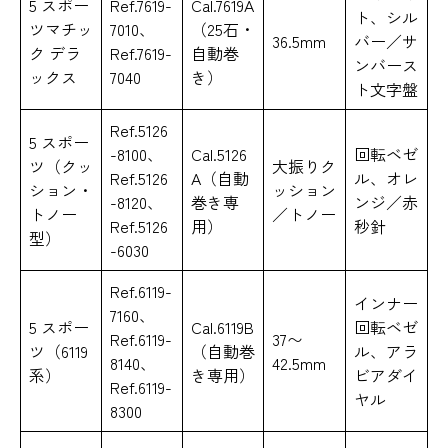
5 スポー
Ref.7619-
Cal.7619A
ト、シル
ツマチッ
7010、
（25石・
36.5mm
バー／サ
ク デラ
Ref.7619-
自動巻
ンバース
ックス
7040
き）
ト文字盤
Ref.5126
5 スポー
-8100、
Cal.5126
回転ベゼ
ツ（クッ
大振りク
Ref.5126
A（自動
ル、オレ
ション・
ッション
-8120、
巻き専
ンジ／赤
トノー
／トノー
Ref.5126
用）
秒針
型）
-6030
Ref.6119-
インナー
7160、
5 スポー
Cal.6119B
回転ベゼ
Ref.6119-
37〜
ツ（6119
（自動巻
ル、アラ
8140、
42.5mm
系）
き専用）
ビアダイ
Ref.6119-
ヤル
8300