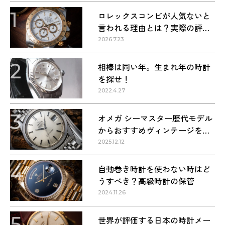
1
ロレックスコンビが人気ないと
言われる理由とは？実際の評価
を解説
2026.7.23
2
相棒は同い年。生まれ年の時計
を探せ！
2022.4.27
3
オメガ シーマスター歴代モデル
からおすすめヴィンテージを紹
介
2025.12.12
4
自動巻き時計を使わない時はど
うすべき？高級時計の保管
2024.11.26
5
世界が評価する日本の時計メー