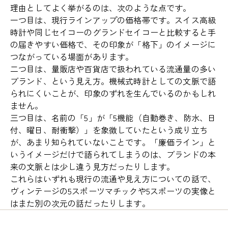
理由としてよく挙がるのは、次のような点です。
一つ目は、現行ラインアップの価格帯です。スイス高級
時計や同じセイコーのグランドセイコーと比較すると手
の届きやすい価格で、その印象が「格下」のイメージに
つながっている場面があります。
二つ目は、量販店や百貨店で扱われている流通量の多い
ブランド、という見え方。機械式時計としての文脈で語
られにくいことが、印象のずれを生んでいるのかもしれ
ません。
三つ目は、名前の「5」が「5機能（自動巻き、防水、日
付、曜日、耐衝撃）」を象徴していたという成り立ち
が、あまり知られていないことです。「廉価ライン」と
いうイメージだけで語られてしまうのは、ブランドの本
来の文脈とは少し違う見方だったりします。
これらはいずれも現行の流通や見え方についての話で、
ヴィンテージの5スポーツマチックや5スポーツの実像と
はまた別の次元の話だったりします。