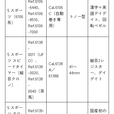
Ref.6106
-6440、
Cal.6106
漢字＋英
5 スポー
Ref.6106
C（自動
語デイデ
ツ（6106
トノー型
-8510、
巻き専
イト、回
系）
Ref.6106
用）
転ベゼル
-7000
Ref.6138
-
5 スポー
0011（UF
ツ スピ
O）、
縦目2レ
Cal.6138
ードタイ
Ref.6138
41〜
ジスタ
A／
マー（縦
-0020、
44mm
ー、デイ
6138B
目クロ
Ref.6138
デイト
ノ）
-
0040（茶
馬）
5 スポー
Ref.6139-
国産初の
ツ クロ