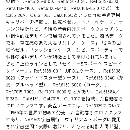
の個体（Ref.5126-8100、Ref.5126-8120、Ref.6119-8300、
Ref.6119-7160、Ref.6106-6440、Ref.6106-8510 など）は
Cal.5126A、Cal.6119B、Cal.6106Cといった自動巻き専用
キャリバーを搭載し、回転ベゼル、トノー型ケース、オ
レンジ秒針など、当時の若者向けスポーツウォッチらし
い個性的なデザインで展開されていました。商品データ
でも「存在感のある大振りなトノーケース」「2色の回
転ベゼル」「クッションケース」など、スポーティーで
個性の強いデザインが特徴として挙げられています。
さらに上位ラインとして「セイコー5スポーツ スピード
タイマー」。Ref.6138-0011（UFO型ケース）、Ref.6138-
0020（フライトマスター型ケース）、Ref.6138-0040（茶
馬／ブルヘッド型）、Ref.6139-6000（コーク）、
Ref.7015-7000、Ref.7017-6000 などがあり、Cal.6138A／
6138B、Cal.6139、Cal.7015、Cal.7017 を搭載した自動巻き
クロノグラフです。商品データには、Ref.6139について
「1969年に世界で初めて発売した自動巻きクロノグラフ
であり、NASAの宇宙飛行士ウィリアム・ポーグに愛用
され宇宙空間で実際に着けたこともある時計と同じ型」