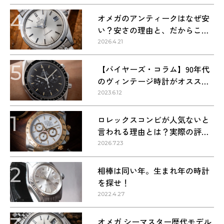
4
オメガのアンティークはなぜ安
い？安さの理由と、だからこそ
狙い目な理由
2026.4.21
5
【バイヤーズ・コラム】90年代
のヴィンテージ時計がオススメ
な理由
2023.6.12
1
ロレックスコンビが人気ないと
言われる理由とは？実際の評価
を解説
2026.7.23
2
相棒は同い年。生まれ年の時計
を探せ！
2022.4.27
オメガ シーマスター歴代モデル