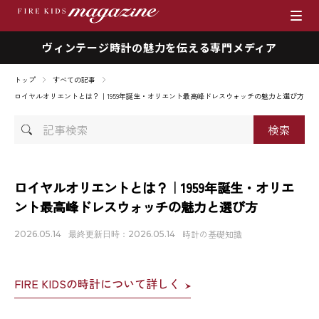
ヴィンテージ時計の魅力を伝える専門メディア
ブランド
トップ
すべての記事
商品一覧
ロイヤルオリエントとは？｜1959年誕生・オリエント最高峰ドレスウォッチの魅力と選び方
記
時計を売りたい方へ
事
検
ファイアーキッズマガジン
索
ロイヤルオリエントとは？｜1959年誕生・オリエ
ント最高峰ドレスウォッチの魅力と選び方
店舗情報
時計の基礎知識
2026.05.14
最終更新日時：2026.05.14
私たちの想い
FIRE KIDSの時計について詳しく
採用情報