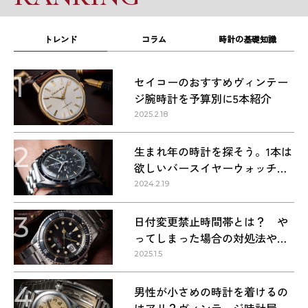
トレンド
コラム
時計の基礎知識
1
セイコーのおすすめヴィンテー
ジ腕時計を予算別に5本紹介
2025.2.18
2
生まれ年の時計を探そう。1本は
欲しいバースイヤーウォッチ・
1960〜1990年代の名作9本
2024.2.19
3
日付変更禁止時間帯とは？ や
ってしまった場合の対処法や正
しい方法
2025.1.5
4
男性が小さめの時計を着けるの
はアリ？ヴィンテージ時計屋が