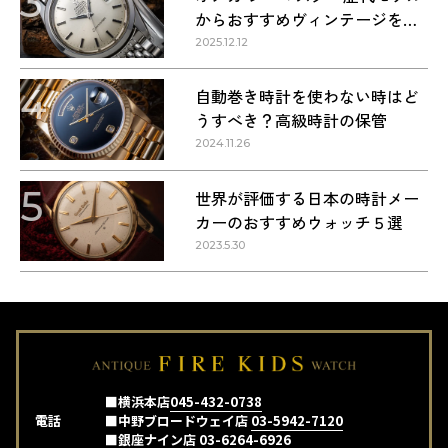
3
からおすすめヴィンテージを紹
介
2025.12.12
4
自動巻き時計を使わない時はど
うすべき？高級時計の保管
2024.11.26
5
世界が評価する日本の時計メー
カーのおすすめウォッチ５選
2023.5.30
■横浜本店
045-432-0738
電話
■中野ブロードウェイ店
03-5942-7120
■銀座ナイン店
03-6264-6926