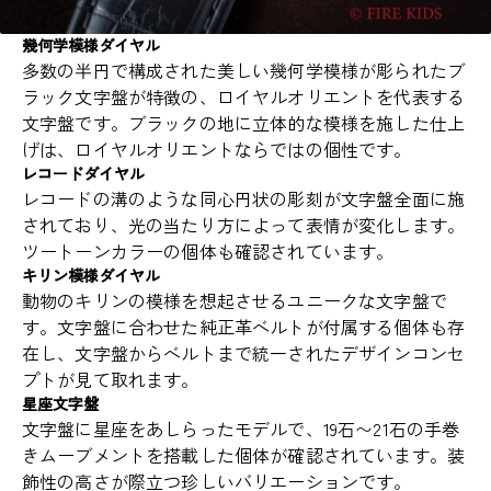
幾何学模様ダイヤル
多数の半円で構成された美しい幾何学模様が彫られたブ
ラック文字盤が特徴の、ロイヤルオリエントを代表する
文字盤です。ブラックの地に立体的な模様を施した仕上
げは、ロイヤルオリエントならではの個性です。
レコードダイヤル
レコードの溝のような同心円状の彫刻が文字盤全面に施
されており、光の当たり方によって表情が変化します。
ツートーンカラーの個体も確認されています。
キリン模様ダイヤル
動物のキリンの模様を想起させるユニークな文字盤で
す。文字盤に合わせた純正革ベルトが付属する個体も存
在し、文字盤からベルトまで統一されたデザインコンセ
プトが見て取れます。
星座文字盤
文字盤に星座をあしらったモデルで、19石〜21石の手巻
きムーブメントを搭載した個体が確認されています。装
飾性の高さが際立つ珍しいバリエーションです。