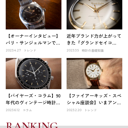
【オーナーインタビュー】
近年ブランド力が上がって
パリ・サンジェルマンで出
きた『グランドセイコ
会ったロレックスは生涯1
ー』。そのファーストモデ
トレンド
時計の基礎知識
2023.4.27
2023.3.5
本だけのお気に入り～
ルは品質も良く、日本の誇
HACHIYAクリエイティブデ
りでもある！
ィレクター 蜂谷雅彦
【バイヤーズ・コラム】90
【ファイアーキッズ・スペ
年代のヴィンテージ時計が
シャル座談会】いまアンテ
オススメな理由
ィーク時計市場はどうなっ
コラム
トレンド
2023.6.12
2023.2.20
ている？①
RANKING