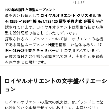
仕上げ
1959年の誕生と薄型ムーブメント
最も古い個体として
ロイヤルオリエント クリスタル 19
石 1958〜1959年製 Ref.T92420 薄型手巻き式 金張り
が確
認されています。ロイヤルオリエントは誕生当初から薄
型を設計思想の核としていたモデルです。
搭載されるムーブメントについては、オリエントの名機
である薄型ムーブメント
N型
を搭載した個体もあり、
17
石〜21石の手巻きキャリバー
が主に使用されています。
耐震装置付きの仕様も確認されており、実用性と高級感
を両立させた設計です。
ロイヤルオリエントの文字盤バリエーシ
ョン
ロイヤルオリエントの最大の魅力は、他ブランドにはな
い独創的な文字盤デザインにあります。主要なバリエー