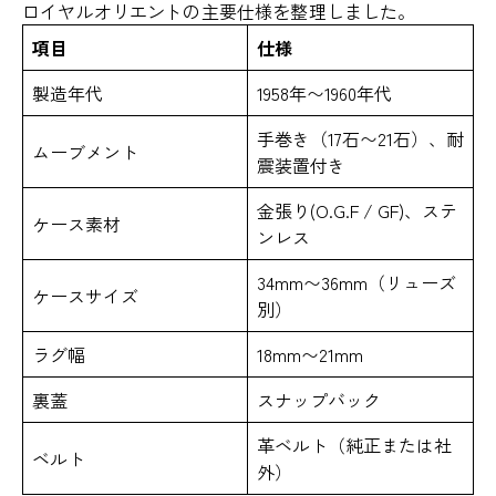
ロイヤルオリエントの主要仕様を整理しました。
項目
仕様
製造年代
1958年〜1960年代
手巻き（17石〜21石）、耐
ムーブメント
震装置付き
金張り(O.G.F / GF)、ステ
ケース素材
ンレス
34mm〜36mm（リューズ
ケースサイズ
別）
ラグ幅
18mm〜21mm
裏蓋
スナップバック
革ベルト（純正または社
ベルト
外）