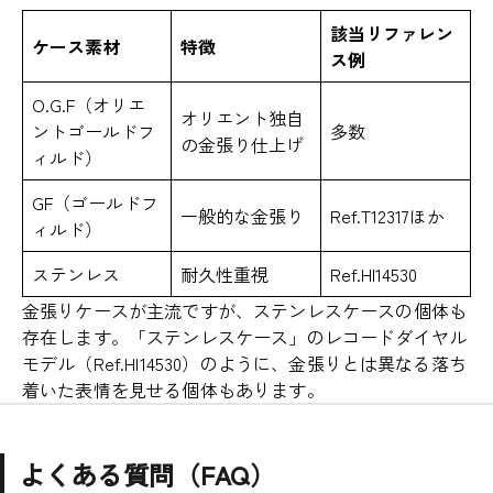
該当リファレン
ケース素材
特徴
ス例
O.G.F（オリエ
オリエント独自
ントゴールドフ
多数
の金張り仕上げ
ィルド）
GF（ゴールドフ
一般的な金張り
Ref.T12317ほか
ィルド）
ステンレス
耐久性重視
Ref.HI14530
金張りケースが主流ですが、ステンレスケースの個体も
存在します。「ステンレスケース」のレコードダイヤル
モデル（Ref.HI14530）のように、金張りとは異なる落ち
着いた表情を見せる個体もあります。
よくある質問（FAQ）