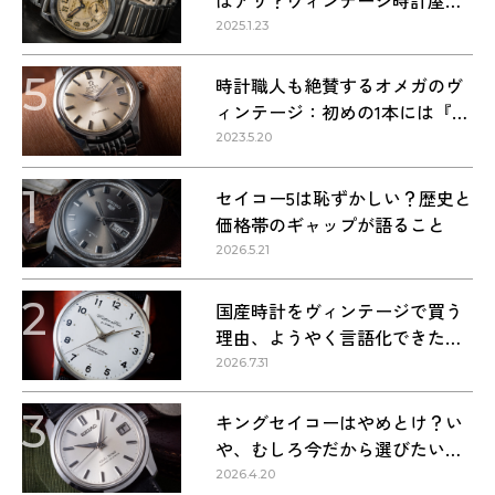
回答します！
2025.1.23
5
時計職人も絶賛するオメガのヴ
ィンテージ：初めの1本には『シ
ーマスター』を選ぶべき理由
2023.5.20
1
セイコー5は恥ずかしい？歴史と
価格帯のギャップが語ること
2026.5.21
2
国産時計をヴィンテージで買う
理由、ようやく言語化できた気
がする
2026.7.31
3
キングセイコーはやめとけ？い
や、むしろ今だから選びたい理
由
2026.4.20