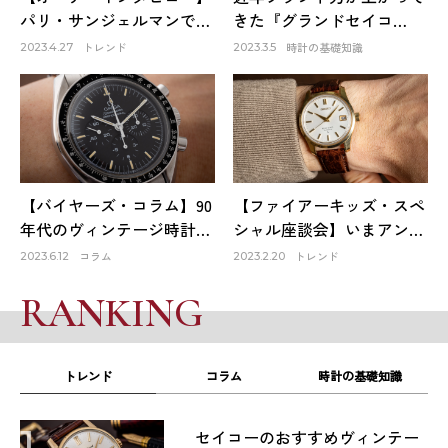
パリ・サンジェルマンで出
きた『グランドセイコ
会ったロレックスは生涯1
ー』。そのファーストモデ
トレンド
時計の基礎知識
2023.4.27
2023.3.5
本だけのお気に入り～
ルは品質も良く、日本の誇
HACHIYAクリエイティブデ
りでもある！
ィレクター 蜂谷雅彦
【バイヤーズ・コラム】90
【ファイアーキッズ・スペ
年代のヴィンテージ時計が
シャル座談会】いまアンテ
オススメな理由
ィーク時計市場はどうなっ
コラム
トレンド
2023.6.12
2023.2.20
ている？①
RANKING
トレンド
コラム
時計の基礎知識
1
セイコーのおすすめヴィンテー