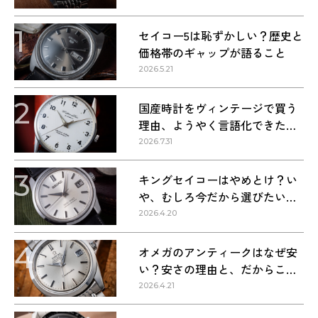
1
セイコー5は恥ずかしい？歴史と
価格帯のギャップが語ること
2026.5.21
2
国産時計をヴィンテージで買う
理由、ようやく言語化できた気
がする
2026.7.31
3
キングセイコーはやめとけ？い
や、むしろ今だから選びたい理
由
2026.4.20
4
オメガのアンティークはなぜ安
い？安さの理由と、だからこそ
狙い目な理由
2026.4.21