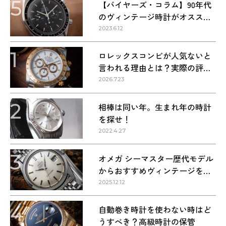
5
【バイヤーズ・コラム】90年代
のヴィンテージ時計がオススメ
な理由
2023.6.12
1
ロレックスコンビが人気ないと
言われる理由とは？実際の評価
を解説
2026.7.23
2
相棒は同い年。生まれ年の時計
を探せ！
2022.4.27
3
オメガ シーマスター歴代モデル
からおすすめヴィンテージを紹
介
2025.12.12
4
自動巻き時計を使わない時はど
うすべき？高級時計の保管