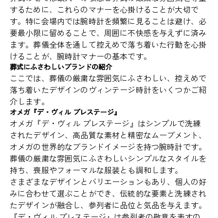
するために、これらのマナーを心掛けることが大切で
す。特に会場内では腕時計を頻繁に見ることは避け、必
要最小限に留めることで、周囲に不快感を与えずに済み
ます。葬儀全体を通して控えめで落ち着いた行動を心掛
けることが、腕時計マナーの基本です。
葬式にふさわしいブランドの紹介
ここでは、葬儀の厳粛な雰囲気にふさわしい、控えめで
落ち着いたデザインのヴィンテージ時計をいくつかご紹
介します。
オメガ『デ・ヴィル プレステージ』
オメガ『デ・ヴィル プレステージ』はシンプルで洗練
されたデザイン、高品質な素材と精密なムーブメント、
オメガの世界的なブランドイメージを持つ腕時計です。
葬儀の厳粛な雰囲気にふさわしいシンプルなスタイルを
持ち、喪服やフォーマルな服装とも調和します。
さまざまなデザインとバリエーションもあり、個人の好
みに合わせて選ぶことができ、伝統的な要素と洗練され
たデザインが融合し、参列者に品位と気品を与えます。
『デ・ヴィル プレステージ』は参列者の敬意を表すの