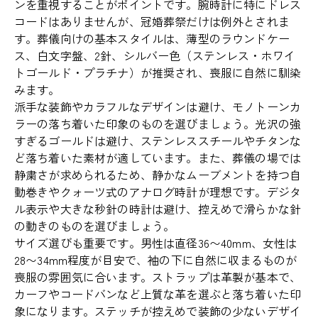
ンを重視することがポイントです。腕時計に特にドレス
コードはありませんが、冠婚葬祭だけは例外とされま
す。葬儀向けの基本スタイルは、薄型のラウンドケー
ス、白文字盤、2針、シルバー色（ステンレス・ホワイ
トゴールド・プラチナ）が推奨され、喪服に自然に馴染
みます。
派手な装飾やカラフルなデザインは避け、モノトーンカ
ラーの落ち着いた印象のものを選びましょう。光沢の強
すぎるゴールドは避け、ステンレススチールやチタンな
ど落ち着いた素材が適しています。また、葬儀の場では
静粛さが求められるため、静かなムーブメントを持つ自
動巻きやクォーツ式のアナログ時計が理想です。デジタ
ル表示や大きな秒針の時計は避け、控えめで滑らかな針
の動きのものを選びましょう。
サイズ選びも重要です。男性は直径36〜40mm、女性は
28〜34mm程度が目安で、袖の下に自然に収まるものが
喪服の雰囲気に合います。ストラップは革製が基本で、
カーフやコードバンなど上質な革を選ぶと落ち着いた印
象になります。ステッチが控えめで装飾の少ないデザイ