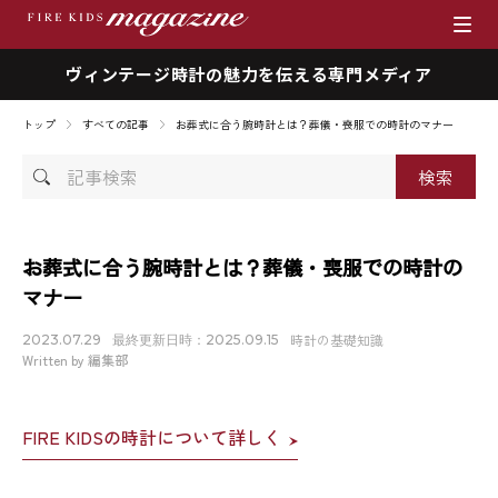
ヴィンテージ時計の魅力を伝える専門メディア
ブランド
トップ
すべての記事
お葬式に合う腕時計とは？葬儀・喪服での時計のマナー
商品一覧
記
事
時計を売りたい方へ
検
索
ファイアーキッズマガジン
お葬式に合う腕時計とは？葬儀・喪服での時計の
マナー
店舗情報
時計の基礎知識
2023.07.29
最終更新日時：2025.09.15
Written by 編集部
私たちの想い
FIRE KIDSの時計について詳しく
採用情報