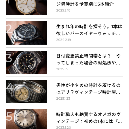
ジ腕時計を予算別に5本紹介
2025.2.18
2
生まれ年の時計を探そう。1本は
欲しいバースイヤーウォッチ・
1960〜1990年代の名作9本
2024.2.19
3
日付変更禁止時間帯とは？ や
ってしまった場合の対処法や正
しい方法
2025.1.5
4
男性が小さめの時計を着けるの
はアリ？ヴィンテージ時計屋が
回答します！
2025.1.23
5
時計職人も絶賛するオメガのヴ
ィンテージ：初めの1本には『シ
ーマスター』を選ぶべき理由
2023.5.20