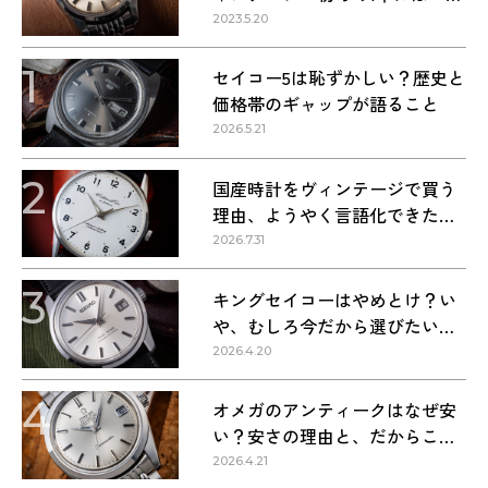
ーマスター』を選ぶべき理由
2023.5.20
1
セイコー5は恥ずかしい？歴史と
価格帯のギャップが語ること
2026.5.21
2
国産時計をヴィンテージで買う
理由、ようやく言語化できた気
がする
2026.7.31
3
キングセイコーはやめとけ？い
や、むしろ今だから選びたい理
由
2026.4.20
4
オメガのアンティークはなぜ安
い？安さの理由と、だからこそ
狙い目な理由
2026.4.21