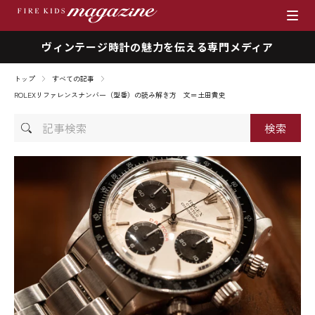
ヴィンテージ時計の魅力を伝える専門メディア
ブランド
トップ
すべての記事
商品一覧
ROLEXリファレンスナンバー（型番）の読み解き方 文＝土田貴史
記
時計を売りたい方へ
事
検
ファイアーキッズマガジン
索
店舗情報
私たちの想い
採用情報