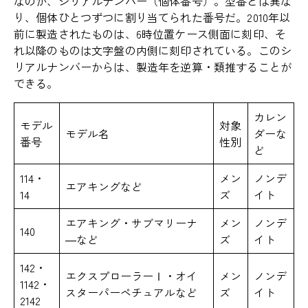
なのが、シリアルナンバー（個体番号）。型番とは異な
り、個体ひとつずつに割り当てられた番号だ。2010年以
前に製造されたものは、6時位置ケース側面に刻印、そ
れ以降のものは文字盤の内側に刻印されている。このシ
リアルナンバーからは、製造年を逆算・類推することが
できる。
カレン
モデル
対象
モデル名
ダーな
番号
性別
ど
114・
メン
ノンデ
エアキングなど
14
ズ
イト
エアキング・サブマリーナ
メン
ノンデ
140
―など
ズ
イト
142・
エクスプローラーⅠ・オイ
メン
ノンデ
1142・
スターパーペチュアルなど
ズ
イト
2142