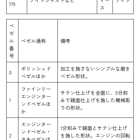
179
ス
ベ
ゼ
ル
ベゼル通称
備考
番
号
ポリッシュド
加工を施さないシンプルな磨き
0
ベゼルほか
ベゼル形状。
ファインリー
サテン仕上げを全面に、5分刻
エンジンター
1
みで鏡面仕上げを施した機械彫
ンドベゼルほ
りの形状。
か
エンジンター
1分刻みで鏡面とサテン仕上げ
ンドベゼル・
2
を施した形状。エンジンの回転
タキベゼルほ