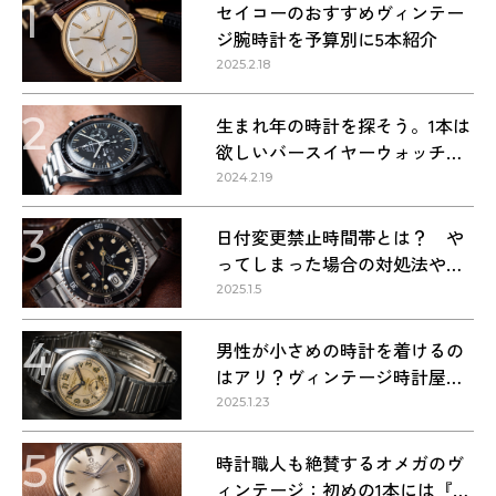
1
セイコーのおすすめヴィンテー
ジ腕時計を予算別に5本紹介
2025.2.18
2
生まれ年の時計を探そう。1本は
欲しいバースイヤーウォッチ・
1960〜1990年代の名作9本
2024.2.19
3
日付変更禁止時間帯とは？ や
ってしまった場合の対処法や正
しい方法
2025.1.5
4
男性が小さめの時計を着けるの
はアリ？ヴィンテージ時計屋が
回答します！
2025.1.23
5
時計職人も絶賛するオメガのヴ
ィンテージ：初めの1本には『シ