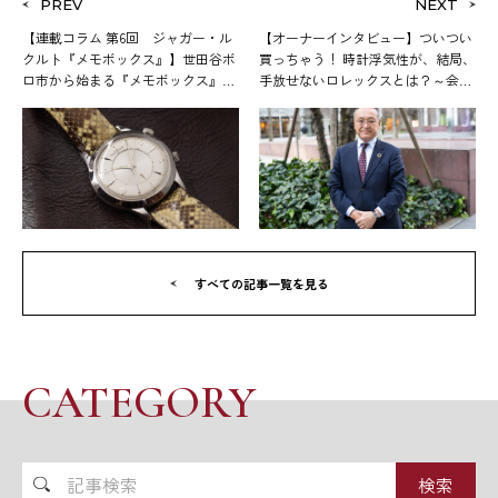
PREV
NEXT
【連載コラム 第6回 ジャガー・ル
【オーナーインタビュー】ついつい
クルト『メモボックス』】世田谷ボ
買っちゃう！ 時計浮気性が、結局、
ロ市から始まる『メモボックス』出
手放せないロレックスとは？～会社
世物語 文＝名畑政治
役員 西田栄一 文＝鈴木文彦
すべての記事一覧を見る
CATEGORY
記