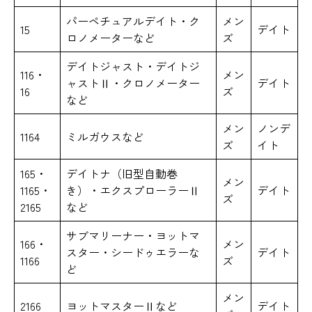
パーペチュアルデイト・ク
メン
15
デイト
ロノメーターなど
ズ
デイトジャスト・デイトジ
116・
メン
ャストⅡ・クロノメーター
デイト
16
ズ
など
メン
ノンデ
1164
ミルガウスなど
ズ
イト
165・
デイトナ（旧型自動巻
メン
1165・
き）・エクスプローラーⅡ
デイト
ズ
2165
など
サブマリーナー・ヨットマ
166・
メン
スター・シードゥエラーな
デイト
1166
ズ
ど
メン
2166
ヨットマスターⅡなど
デイト