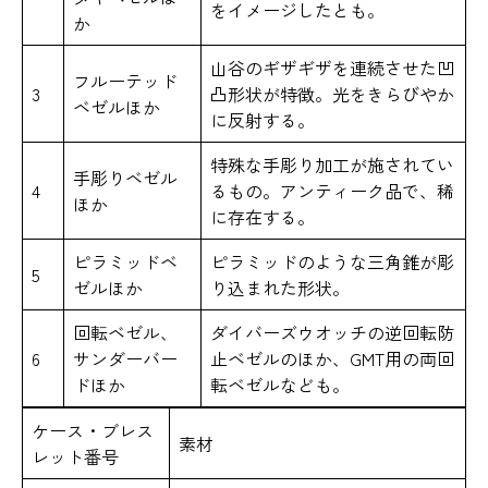
をイメージしたとも。
か
山谷のギザギザを連続させた凹
フルーテッド
3
凸形状が特徴。光をきらびやか
ベゼルほか
に反射する。
特殊な手彫り加工が施されてい
手彫りベゼル
4
るもの。アンティーク品で、稀
ほか
に存在する。
ピラミッドベ
ピラミッドのような三角錐が彫
5
ゼルほか
り込まれた形状。
回転ベゼル、
ダイバーズウオッチの逆回転防
6
サンダーバー
止ベゼルのほか、GMT用の両回
ドほか
転ベゼルなども。
ケース・ブレス
素材
レット番号