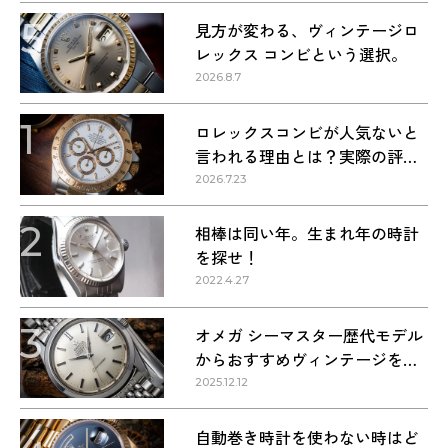
5
見方が変わる、ヴィンテージロ
レックス コンビという選択。
2026.8.7
1
ロレックスコンビが人気ないと
言われる理由とは？実際の評価
を解説
2026.7.23
2
相棒は同い年。生まれ年の時計
を探せ！
2022.4.27
3
オメガ シーマスター歴代モデル
からおすすめヴィンテージを紹
介
2025.12.12
4
自動巻き時計を使わない時はど