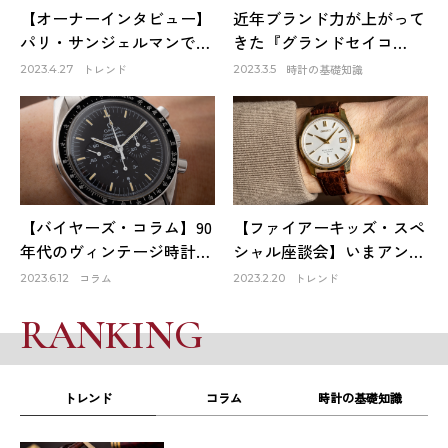
【オーナーインタビュー】
近年ブランド力が上がって
パリ・サンジェルマンで出
きた『グランドセイコ
会ったロレックスは生涯1
ー』。そのファーストモデ
トレンド
時計の基礎知識
2023.4.27
2023.3.5
本だけのお気に入り～
ルは品質も良く、日本の誇
HACHIYAクリエイティブデ
りでもある！
ィレクター 蜂谷雅彦
【バイヤーズ・コラム】90
【ファイアーキッズ・スペ
年代のヴィンテージ時計が
シャル座談会】いまアンテ
オススメな理由
ィーク時計市場はどうなっ
コラム
トレンド
2023.6.12
2023.2.20
ている？①
RANKING
トレンド
コラム
時計の基礎知識