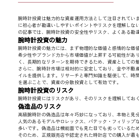
腕時計投資は魅力的な資産運用方法として注目されてい
に初心者が勘違いしやすいポイントやリスクを理解しな
の記事では、腕時計投資の安全性やリスク、よくある勘
腕時計投資の魅力
腕時計投資の魅力には、まず物理的な価値と感情的な価
希少性やブランド力から市場価値が上昇する可能性があ
く、長期的なリターンを期待できるため、資産としての
さらに、腕時計市場は相対的に安定しており、金や不動
イルを提供します。リサーチと専門知識を駆使して、時
を選ぶことで、資産の分散投資として有効です。
腕時計投資のリスク
腕時計投資にはリスクがあり、そのリスクを理解してお
偽造品のリスク
高級腕時計の偽造品は年々巧妙になっており、本物と見
人気のあるモデルやロレックス、パテック・フィリップ
多いです。偽造品は機能面でも見た目でも劣っているた
そのため、正規販売店や認定された時計店での購入が最