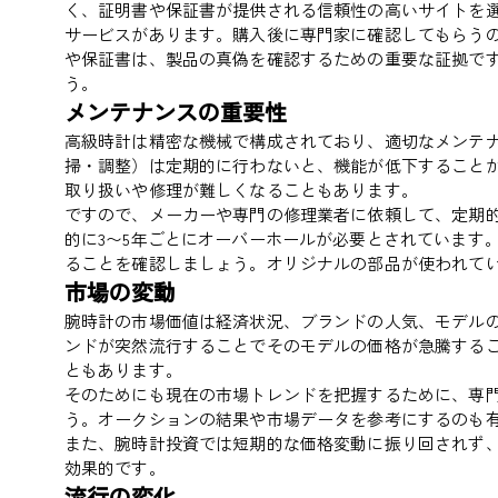
く、証明書や保証書が提供される信頼性の高いサイトを
サービスがあります。購入後に専門家に確認してもらう
や保証書は、製品の真偽を確認するための重要な証拠で
う。
メンテナンスの重要性
高級時計は精密な機械で構成されており、適切なメンテ
掃・調整）は定期的に行わないと、機能が低下すること
取り扱いや修理が難しくなることもあります。
ですので、メーカーや専門の修理業者に依頼して、定期
的に3〜5年ごとにオーバーホールが必要とされています
ることを確認しましょう。オリジナルの部品が使われて
市場の変動
腕時計の市場価値は経済状況、ブランドの人気、モデル
ンドが突然流行することでそのモデルの価格が急騰する
ともあります。
そのためにも現在の市場トレンドを把握するために、専
う。オークションの結果や市場データを参考にするのも
また、腕時計投資では短期的な価格変動に振り回されず
効果的です。
流行の変化