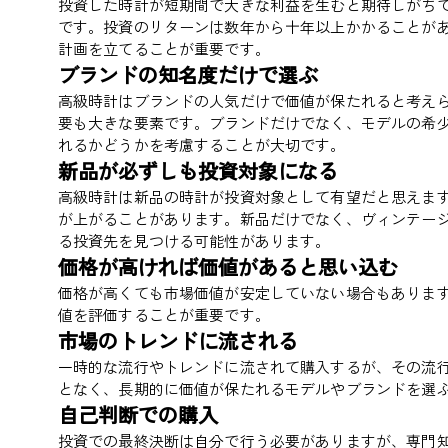
投資した時計が短期間で大きな利益を生むと期待しがち
です。投資のリターンは数年から十年以上かかることが
計画を立てることが重要です。
ブランドの知名度だけで選ぶ
高級時計はブランドの人気だけで価値が保たれると考え
要も大きな要素です。ブランドだけでなく、モデルの希
れるかどうかを考慮することが大切です。
新品が必ずしも投資対象になる
高級時計は新品の時計が投資対象として有望だと思えま
が上がることがあります。新品だけでなく、ヴィンテー
る投資先を見つける可能性があります。
価格が高ければ価値があると思い込む
価格が高くても市場価値が安定していない場合もありま
値を評価することが重要です。
市場のトレンドに流される
一時的な流行やトレンドに流されて購入するが、その流
となく、長期的に価値が保たれるモデルやブランドを選
自己判断での購入
投資での最終決断は自分で行う必要がありますが、専門