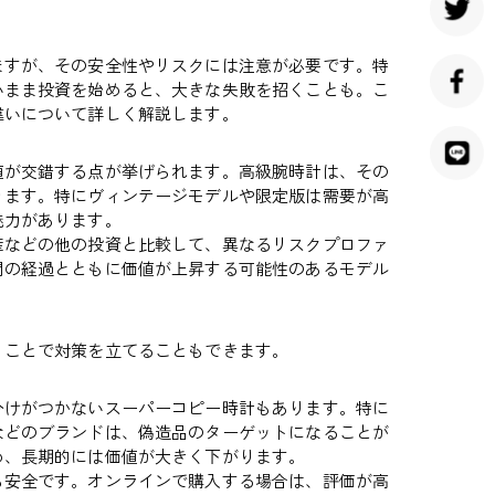
ますが、その安全性やリスクには注意が必要です。特
いまま投資を始めると、大きな失敗を招くことも。こ
違いについて詳しく解説します。
値が交錯する点が挙げられます。高級腕時計は、その
ります。特にヴィンテージモデルや限定版は需要が高
魅力があります。
産などの他の投資と比較して、異なるリスクプロファ
間の経過とともに価値が上昇する可能性のあるモデル
くことで対策を立てることもできます。
分けがつかないスーパーコピー時計もあります。特に
などのブランドは、偽造品のターゲットになることが
め、長期的には価値が大きく下がります。
も安全です。オンラインで購入する場合は、評価が高