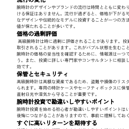
腕時計のデザインやブランドの流行は時間とともに変わ
ける保証はありません。流行が過ぎると、価格が下がる
なデザインや伝統的なモデルに投資することが一つの方
値が保たれることが多いです。
価格の過剰評価
高級腕時計は時に過剰に評価されることがあります。投
取引されることがあります。これがバブル状態を生むこ
腕時計の価格の妥当性を確認するために、情報源は一つ
う。また、投資に詳しい専門家やコンサルタントに相談
効です。
保管とセキュリティ
高級腕時計は高額な資産であるため、盗難や損傷のリス
られます。専用の時計ケースやセーフティボックスに保
直射日光や湿気から守ることが重要です。
腕時計投資で勘違いしやすいポイント
腕時計投資を始める初心者が勘違いしやすいポイントは
後悔につながることがありますので、事前に理解してお
すぐに高いリターンを期待する