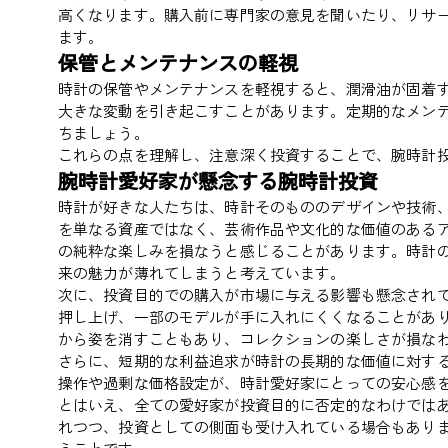
高くなります。購入前に専門家の意見を聞いたり、リサ
ます。
保管とメンテナンスの軽視
時計の保管やメンテナンスを軽視すると、潤滑油が固着
大きな変動を引き起こすことがあります。定期的なメン
ちましょう。
これらの点を理解し、注意深く投資することで、腕時計
腕時計愛好家が懸念する腕時計投資
時計が好きな人たちは、時計そのもののデザインや技術
を単なる資産ではなく、芸術作品や文化的な価値のある
の純粋な楽しみを損なうと感じることがあります。時計
来の魅力が薄れてしまうと考えています。
次に、投資目的での購入が市場に与える影響も懸念され
押し上げ、一部のモデルが手に入れにくくなることがあ
から姿を消すこともあり、コレクションの楽しさが損な
さらに、短期的な利益追求が時計の長期的な価値に対す
操作や過剰な価格設定が、時計愛好家にとっての安心感
とはいえ、全ての愛好家が投資目的に否定的なわけでは
れつつ、投資としての側面も受け入れている場合もあり