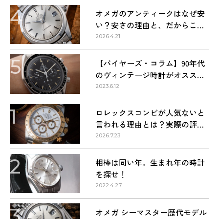
4
オメガのアンティークはなぜ安
い？安さの理由と、だからこそ
狙い目な理由
2026.4.21
5
【バイヤーズ・コラム】90年代
のヴィンテージ時計がオススメ
な理由
2023.6.12
1
ロレックスコンビが人気ないと
言われる理由とは？実際の評価
を解説
2026.7.23
2
相棒は同い年。生まれ年の時計
を探せ！
2022.4.27
3
オメガ シーマスター歴代モデル