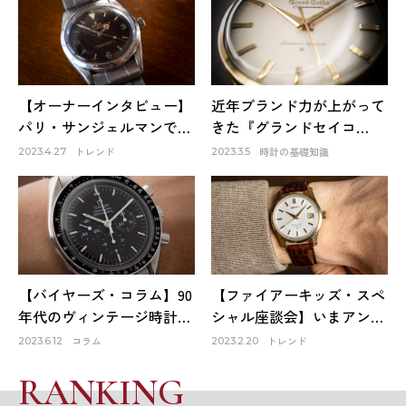
【オーナーインタビュー】
近年ブランド力が上がって
パリ・サンジェルマンで出
きた『グランドセイコ
会ったロレックスは生涯1
ー』。そのファーストモデ
トレンド
時計の基礎知識
2023.4.27
2023.3.5
本だけのお気に入り～
ルは品質も良く、日本の誇
HACHIYAクリエイティブデ
りでもある！
ィレクター 蜂谷雅彦
【バイヤーズ・コラム】90
【ファイアーキッズ・スペ
年代のヴィンテージ時計が
シャル座談会】いまアンテ
オススメな理由
ィーク時計市場はどうなっ
コラム
トレンド
2023.6.12
2023.2.20
ている？①
RANKING