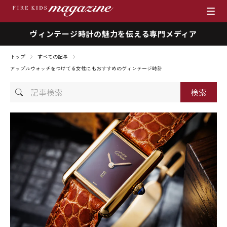
ヴィンテージ時計の魅力を伝える専門メディア
ブランド
トップ
すべての記事
商品一覧
アップルウォッチをつけてる女性にもおすすめのヴィンテージ時計
記
時計を売りたい方へ
事
検
ファイアーキッズマガジン
索
店舗情報
私たちの想い
採用情報