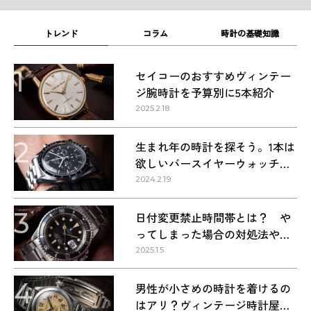
トレンド
コラム
時計の基礎知識
1
セイコーのおすすめヴィンテー
ジ腕時計を予算別に5本紹介
2025.2.18
2
生まれ年の時計を探そう。1本は
欲しいバースイヤーウォッチ・
1960〜1990年代の名作9本
2024.2.19
3
日付変更禁止時間帯とは？ や
ってしまった場合の対処法や正
しい方法
2025.1.5
4
男性が小さめの時計を着けるの
はアリ？ヴィンテージ時計屋が