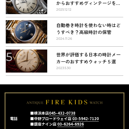
からおすすめヴィンテージを紹
介
2025.12.12
4
自動巻き時計を使わない時はど
うすべき？高級時計の保管
2024.11.26
5
世界が評価する日本の時計メー
カーのおすすめウォッチ５選
2023.5.30
■横浜本店
045-432-0738
電話
■中野ブロードウェイ店
03-5942-7120
■銀座ナイン店
03-6264-6926