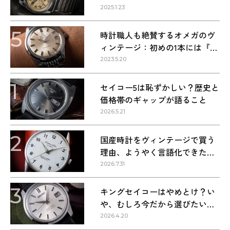
回答します！
2025.1.23
5
時計職人も絶賛するオメガのヴ
ィンテージ：初めの1本には『シ
ーマスター』を選ぶべき理由
2023.5.20
1
セイコー5は恥ずかしい？歴史と
価格帯のギャップが語ること
2026.5.21
2
国産時計をヴィンテージで買う
理由、ようやく言語化できた気
がする
2026.7.31
3
キングセイコーはやめとけ？い
や、むしろ今だから選びたい理
由
2026.4.20