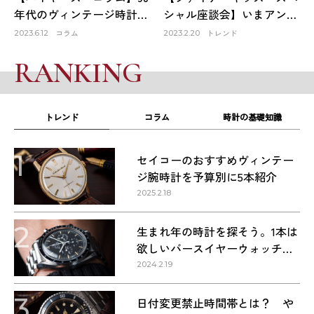
年代のヴィンテージ時計が
シャル座談会】いまアンテ
オススメな理由
ィーク時計市場はどうなっ
コラム
トレンド
2023.6.12
2023.2.20
ている？①
RANKING
トレンド
コラム
時計の基礎知識
1
セイコーのおすすめヴィンテー
ジ腕時計を予算別に5本紹介
2025.2.18
2
生まれ年の時計を探そう。1本は
欲しいバースイヤーウォッチ・
1960〜1990年代の名作9本
2024.2.19
3
日付変更禁止時間帯とは？ や