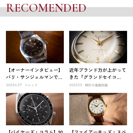
RECOMENDED
【オーナーインタビュー】
近年ブランド力が上がって
パリ・サンジェルマンで出
きた『グランドセイコ
会ったロレックスは生涯1
ー』。そのファーストモデ
トレンド
時計の基礎知識
2023.4.27
2023.3.5
本だけのお気に入り～
ルは品質も良く、日本の誇
HACHIYAクリエイティブデ
りでもある！
ィレクター 蜂谷雅彦
【バイヤーズ・コラム】90
【ファイアーキッズ・スペ