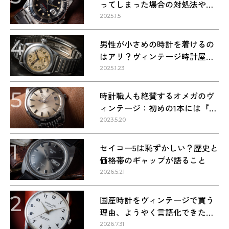
ってしまった場合の対処法や正
しい方法
2025.1.5
4
男性が小さめの時計を着けるの
はアリ？ヴィンテージ時計屋が
回答します！
2025.1.23
5
時計職人も絶賛するオメガのヴ
ィンテージ：初めの1本には『シ
ーマスター』を選ぶべき理由
2023.5.20
1
セイコー5は恥ずかしい？歴史と
価格帯のギャップが語ること
2026.5.21
2
国産時計をヴィンテージで買う
理由、ようやく言語化できた気
がする
2026.7.31