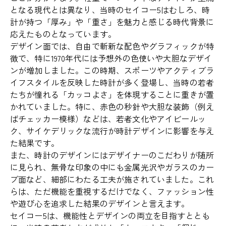
となる現代とは異なり、当時のセイコー5はむしろ、時
計が持つ「厚み」や「重さ」を魅力と感じる時代背景に
応えたものとなっています。
デザイン面では、自由で斬新な配色やグラフィックが特
徴で、特に1970年代には予想外の色使いや大胆なデザイ
ンが増加しました。この時期、スポーツやアクティブラ
イフスタイルを反映した時計が多く登場し、当時の若者
たちが憧れる「カッコよさ」を体現することに重きが置
かれていました。特に、赤色の秒針や大胆な装飾（例え
ばチェッカー模様）などは、若者文化やアイビールッ
ク、サイケデリックな流行が時計デザインに影響を与え
た結果です。
また、時計のデザインにはデザイナーのこだわりが随所
に見られ、無骨な印象の中にも金属光沢やガラスのカー
ブ面など、細部にわたる工夫が施されていました。これ
らは、ただ機能を重視するだけでなく、ファッション性
や遊び心を追求した結果のデザインと言えます。
セイコー5は、機能性とデザインの両立を目指すととも