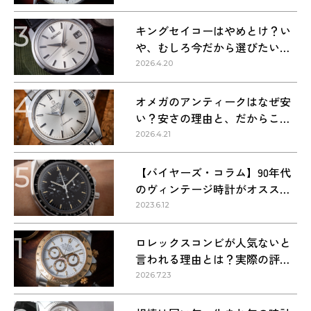
3
キングセイコーはやめとけ？い
や、むしろ今だから選びたい理
由
2026.4.20
4
オメガのアンティークはなぜ安
い？安さの理由と、だからこそ
狙い目な理由
2026.4.21
5
【バイヤーズ・コラム】90年代
のヴィンテージ時計がオススメ
な理由
2023.6.12
1
ロレックスコンビが人気ないと
言われる理由とは？実際の評価
を解説
2026.7.23