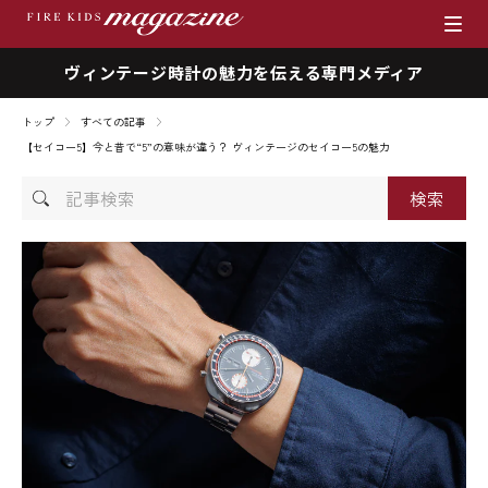
ヴィンテージ時計の魅力を伝える専門メディア
ブランド
トップ
すべての記事
商品一覧
【セイコー5】今と昔で“5”の意味が違う？ ヴィンテージのセイコー5の魅力
記
時計を売りたい方へ
事
検
ファイアーキッズマガジン
索
店舗情報
私たちの想い
採用情報