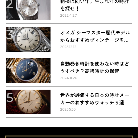
2
相棒は同い年。生まれ年の時計
を探せ！
2022.4.27
3
オメガ シーマスター歴代モデル
からおすすめヴィンテージを紹
介
2025.12.12
4
自動巻き時計を使わない時はど
うすべき？高級時計の保管
2024.11.26
5
世界が評価する日本の時計メー
カーのおすすめウォッチ５選
2023.5.30