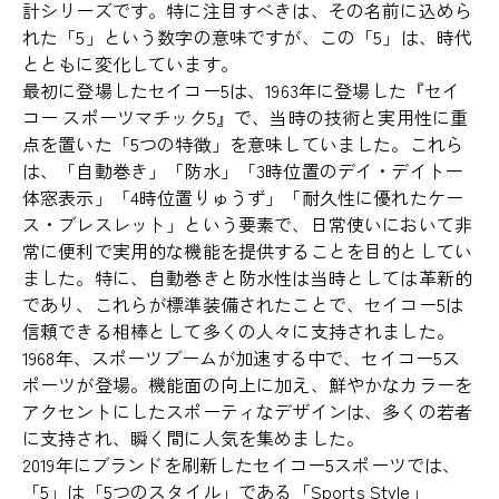
計シリーズです。特に注目すべきは、その名前に込めら
れた「5」という数字の意味ですが、この「5」は、時代
とともに変化しています。
最初に登場したセイコー5は、1963年に登場した『セイ
コー スポーツマチック5』で、当時の技術と実用性に重
点を置いた「5つの特徴」を意味していました。これら
は、「自動巻き」「防水」「3時位置のデイ・デイト一
体窓表示」「4時位置りゅうず」「耐久性に優れたケー
ス・ブレスレット」という要素で、日常使いにおいて非
常に便利で実用的な機能を提供することを目的としてい
ました。特に、自動巻きと防水性は当時としては革新的
であり、これらが標準装備されたことで、セイコー5は
信頼できる相棒として多くの人々に支持されました。
1968年、スポーツブームが加速する中で、セイコー5ス
ポーツが登場。機能面の向上に加え、鮮やかなカラーを
アクセントにしたスポーティなデザインは、多くの若者
に支持され、瞬く間に人気を集めました。
2019年にブランドを刷新したセイコー5スポーツでは、
「5」は「5つのスタイル」である「Sports Style」