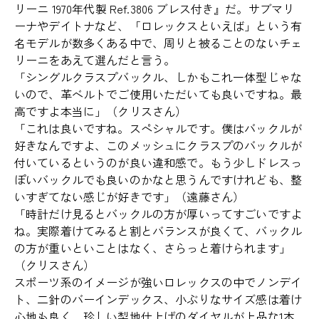
リーニ 1970年代製 Ref.3806 ブレス付き』だ。サブマリ
ーナやデイトナなど、「ロレックスといえば」という有
名モデルが数多くある中で、周りと被ることのないチェ
リーニをあえて選んだと言う。
「シングルクラスプバックル、しかもこれ一体型じゃな
いので、革ベルトでご使用いただいても良いですね。最
高ですよ本当に」（クリスさん）
「これは良いですね。スペシャルです。僕はバックルが
好きなんですよ、このメッシュにクラスプのバックルが
付いているというのが良い違和感で。もう少しドレスっ
ぽいバックルでも良いのかなと思うんですけれども、整
いすぎてない感じが好きです」（遠藤さん）
「時計だけ見るとバックルの方が厚いってすごいですよ
ね。実際着けてみると割とバランスが良くて、バックル
の方が重いといことはなく、さらっと着けられます」
（クリスさん）
スポーツ系のイメージが強いロレックスの中でノンデイ
ト、二針のバーインデックス、小ぶりなサイズ感は着け
心地も良く、珍しい梨地仕上げのダイヤルが上品な1本