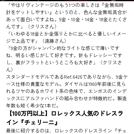
「やはりヴィンテージのもう1つの楽しさは『金無垢時
計をゲットしやすい』というのと、色んな金無垢具合が
あって面白いですよね。9金・10金・14金・18金とたくさ
んです」（クリスさん）
「いわゆる18金とか金張りとかに比べると優しいイメー
ジで上品です」（遠藤さん）
「9金の方がシャンパン的なライトな感じで薄いです
ね、明るい感じがして好きです。針もドレッシーです
し、裏がフラットというところも大好き」（クリスさ
ん）
スタンダードモデルであるRef.6426でありながら、9金ケ
ース仕様の貴重なモデル。ダイヤルは1960年前後に見ら
れるツヤのあるホワイト系の色味で、エンボスのインデ
ックスにアルファハンドの組み合わせが特徴的だ。製造
年数も短く希少な1本だ。
【100万円以上】ロレックス人気のドレスラ
イン『チェリーニ』
最後に紹介するのは、ロレックスのドレスライン『チェ