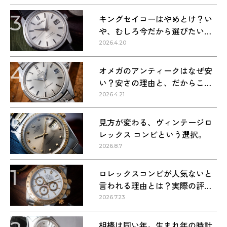
3
キングセイコーはやめとけ？い
や、むしろ今だから選びたい理
由
2026.4.20
4
オメガのアンティークはなぜ安
い？安さの理由と、だからこそ
狙い目な理由
2026.4.21
5
見方が変わる、ヴィンテージロ
レックス コンビという選択。
2026.8.7
1
ロレックスコンビが人気ないと
言われる理由とは？実際の評価
を解説
2026.7.23
相棒は同い年。生まれ年の時計