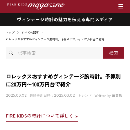
ヴィンテージ時計の魅力を伝える専門メディア
ブランド
トップ
すべての記事
商品一覧
ロレックスおすすめヴィンテージ腕時計。予算別に20万円〜100万円台で紹介
記
時計を売りたい方へ
事
検
ファイアーキッズマガジン
索
ロレックスおすすめヴィンテージ腕時計。予算別
に20万円〜100万円台で紹介
店舗情報
トレンド
Written by 編集部
2025.03.02
最終更新日時：2025.03.02
私たちの想い
FIRE KIDSの時計について詳しく
採用情報