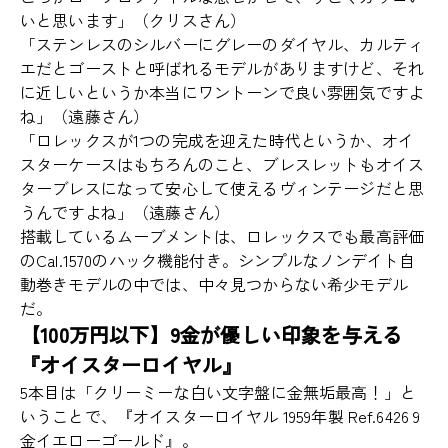
いと思います」（クリスさん）
「ステンレスのシルバーにグレーのダイヤル、カルティ
エだとゴーストと呼ばれるモデルがありますけど、それ
に近しいというか本当にワントーンで良い雰囲気ですよ
ね」（遠藤さん）
「ロレックスが1つの完成を迎えた時代というか、オイ
スターケースはもちろんのこと、ブレスレットもオイス
ターブレスになって安心して使えるヴィンテージだと思
うんですよね」（遠藤さん）
搭載しているムーブメントは、ロレックスでも最高評価
のCal.1570のハック機能付き。シンプルなノンデイト自
動巻きモデルの中では、中々見つからない希少モデル
だ。
【100万円以下】9金が優しい印象を与える
『オイスターロイヤル』
5本目は「クリーミーな白い文字盤に金無垢最高！」と
いうことで、『オイスターロイヤル 1959年製 Ref.6426 9
金イエローゴールド』。