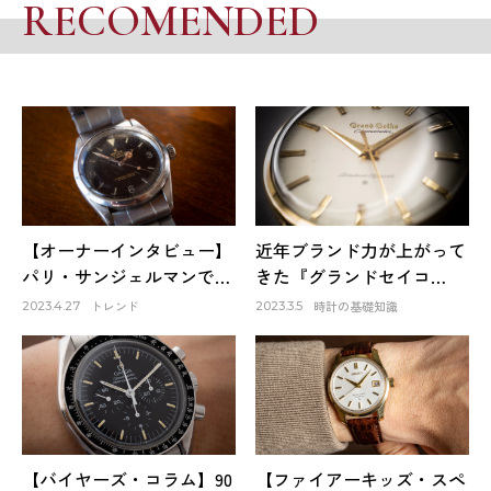
RECOMENDED
【オーナーインタビュー】
近年ブランド力が上がって
パリ・サンジェルマンで出
きた『グランドセイコ
会ったロレックスは生涯1
ー』。そのファーストモデ
トレンド
時計の基礎知識
2023.4.27
2023.3.5
本だけのお気に入り～
ルは品質も良く、日本の誇
HACHIYAクリエイティブデ
りでもある！
ィレクター 蜂谷雅彦
【バイヤーズ・コラム】90
【ファイアーキッズ・スペ