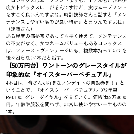
「ロレックスはムーブメントよりも、モデル名とか希少
度がトピックスに上がるんですけど、実はムーブメント
もすごく良いんですよね。時計技師さんと話すと『メン
テナンスしやすいものが良い時計』と言うんですよね」
（遠藤さん）
ある程度の価格帯であっても長く使えて、メンテナンス
の不安がなく、かつネームバリューもあるロレックス
は、ファーストヴィンテージにも、複数本持っていても
後々困らない1本だと話す。
【50万円台】ワントーンのグレースタイルが
印象的な『オイスターパーペチュアル』
4本目は「皆さんが好きなノンデイトの自動巻き！」と
いうことで、『オイスターパーペチュアル 1972年製
Ref.1003 グレーダイヤル』を見ていく。価格は59万8000
円。年齢や服装を問わず、非常に使いやすい一生ものの
1本。