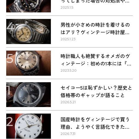
ってしまった場合の対処法や正
しい方法
2025.1.5
4
男性が小さめの時計を着けるの
はアリ？ヴィンテージ時計屋が
回答します！
2025.1.23
5
時計職人も絶賛するオメガのヴ
ィンテージ：初めの1本には『シ
ーマスター』を選ぶべき理由
2023.5.20
1
セイコー5は恥ずかしい？歴史と
価格帯のギャップが語ること
2026.5.21
2
国産時計をヴィンテージで買う
理由、ようやく言語化できた気
がする
2026.7.31