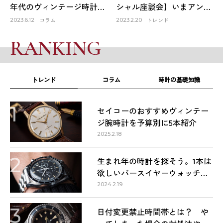
年代のヴィンテージ時計が
シャル座談会】いまアンテ
オススメな理由
ィーク時計市場はどうなっ
コラム
トレンド
2023.6.12
2023.2.20
ている？①
RANKING
トレンド
コラム
時計の基礎知識
1
セイコーのおすすめヴィンテー
ジ腕時計を予算別に5本紹介
2025.2.18
2
生まれ年の時計を探そう。1本は
欲しいバースイヤーウォッチ・
1960〜1990年代の名作9本
2024.2.19
3
日付変更禁止時間帯とは？ や