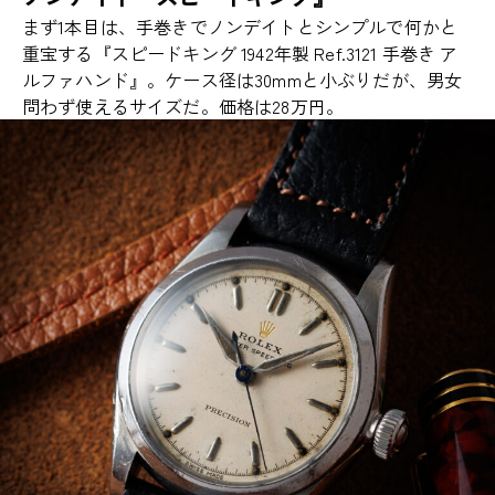
まず1本目は、手巻きでノンデイトとシンプルで何かと
重宝する『スピードキング 1942年製 Ref.3121 手巻き ア
ルファハンド』。ケース径は30mmと小ぶりだが、男女
問わず使えるサイズだ。価格は28万円。