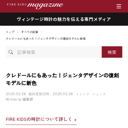
ヴィンテージ時計の魅力を伝える専門メディア
ブランド
トップ
すべての記事
商品一覧
クレドールにもあった！ジェンタデザインの復刻モデルに新色
記
時計を売りたい方へ
事
検
ファイアーキッズマガジン
索
クレドールにもあった！ジェンタデザインの復刻
モデルに新色
店舗情報
トレンド
ニュース
2025.02.26
最終更新日時：2025.02.28
私たちの想い
Written by 編集部
採用情報
FIRE KIDSの時計について詳しく