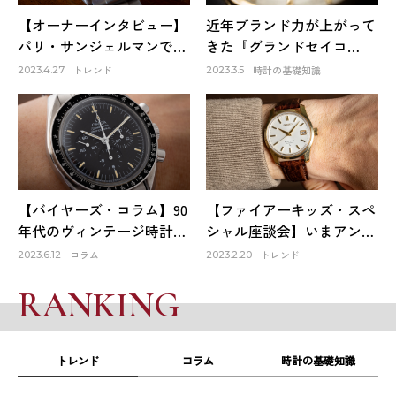
【オーナーインタビュー】
近年ブランド力が上がって
パリ・サンジェルマンで出
きた『グランドセイコ
会ったロレックスは生涯1
ー』。そのファーストモデ
トレンド
時計の基礎知識
2023.4.27
2023.3.5
本だけのお気に入り～
ルは品質も良く、日本の誇
HACHIYAクリエイティブデ
りでもある！
ィレクター 蜂谷雅彦
【バイヤーズ・コラム】90
【ファイアーキッズ・スペ
年代のヴィンテージ時計が
シャル座談会】いまアンテ
オススメな理由
ィーク時計市場はどうなっ
コラム
トレンド
2023.6.12
2023.2.20
ている？①
RANKING
トレンド
コラム
時計の基礎知識