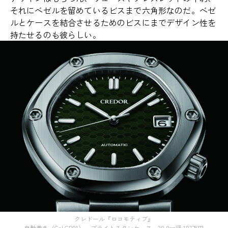
それにベゼルを留めているビスまで六角形なのだ。ベゼ
ルとケースを結合させるためのビスにまでデザイン性を
持たせるのも彼らしい。
クレドール『ロコモティブ』
自動巻き（Cal.CR01）、ブライトチタンケース、38.8㎜径 187万円