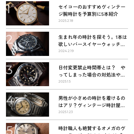
1
セイコーのおすすめヴィンテー
ジ腕時計を予算別に5本紹介
2025.2.18
2
生まれ年の時計を探そう。1本は
欲しいバースイヤーウォッチ・
1960〜1990年代の名作9本
2024.2.19
3
日付変更禁止時間帯とは？ や
ってしまった場合の対処法や正
しい方法
2025.1.5
4
男性が小さめの時計を着けるの
はアリ？ヴィンテージ時計屋が
回答します！
2025.1.23
5
時計職人も絶賛するオメガのヴ