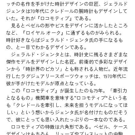
ッチの名作を手がけた時計デザインの巨匠、ジェラルド
ジェンタは70年代にクレドールの腕時計もデザインして
いた。それが『ロコモティブ』である。
見るとベゼルの形やビスをデザインに活かしたところ
など、『ロイヤル オーク』に通ずるものがみられる。
時計好きならばジェラルド・ジェンタ氏の手になるも
の、と一目でわかるデザインである。
ジェラルド・ジェンタとは、時計史に残るさまざまな
傑作モデルをデザインした名匠。前衛的で多彩なデザイ
ンから「時計界のピカソ」とも称される人物だ。近年流
行したラグジュアリースポーツウォッチは、1970年代に
彼が手がけたモデルが原点となっている。
この『ロコモティブ』が誕生したのも79年。「牽引力
となるもの」機関車を意味する“ロコモティブ”という名
も「クレドールを牽引し、未来を担うモデルになってほ
しい」という想いからジェンタ氏が名付けたものだそう
で、彼にとっても思い入れたっぷりの一本なのである。
ロコモティブの特徴は六角形である。ベゼル、ケース
デザインはもちろん、リューズやブレスレットの中駒、