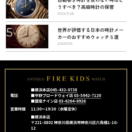
4
うすべき？高級時計の保管
2024.11.26
5
世界が評価する日本の時計メー
カーのおすすめウォッチ５選
2023.5.30
■横浜本店
045-432-0738
電話
■中野ブロードウェイ店
03-5942-7120
■銀座ナイン店
03-6264-6926
営業時間
11:30～19:30（水曜定休）
■横浜本店
〒221-0802 神奈川県横浜市神奈川区六角橋1-10-
12