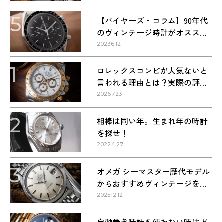
5
【バイヤーズ・コラム】90年代
のヴィンテージ時計がオススメ
な理由
2023.6.12
1
ロレックスコンビが人気ないと
言われる理由とは？実際の評価
を解説
2026.7.23
2
相棒は同い年。生まれ年の時計
を探せ！
2022.4.27
3
オメガ シーマスター歴代モデル
からおすすめヴィンテージを紹
介
2025.12.12
自動巻き時計を使わない時はど