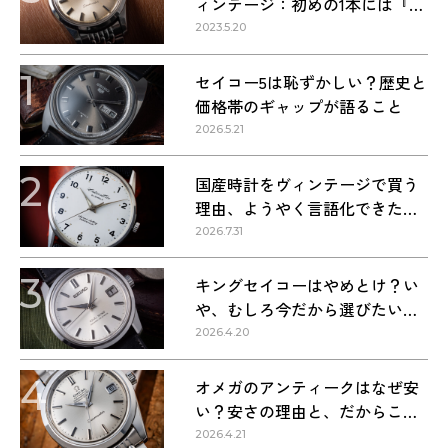
ィンテージ：初めの1本には『シ
ーマスター』を選ぶべき理由
2023.5.20
1
セイコー5は恥ずかしい？歴史と
価格帯のギャップが語ること
2026.5.21
2
国産時計をヴィンテージで買う
理由、ようやく言語化できた気
がする
2026.7.31
3
キングセイコーはやめとけ？い
や、むしろ今だから選びたい理
由
2026.4.20
4
オメガのアンティークはなぜ安
い？安さの理由と、だからこそ
狙い目な理由
2026.4.21