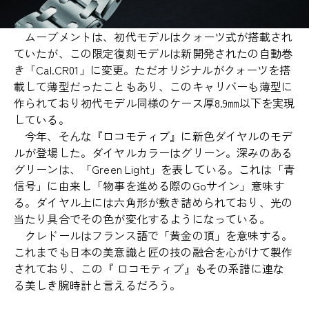
ムーブメントは、初代モデルはクォーツ式が搭載され
ていたが、この限定復刻モデルは新開発されたの自動巻
き「Cal.CR01」に変更。ただオリジナルがクォーツを搭
載して薄型だったこともあり、このキャリバーも薄型に
作られており初代モデル同様のケース厚8.9㎜以下を実現
している。
今年、そんな『ロコモティブ』に新色ダイヤルのモデ
ルが登場した。ダイヤルカラーはグリーン。深みのある
グリーンは、「Green Light」を表している。これは「青
信号」に由来し「物事を進める際のGoサイン」意味す
る。ダイヤル上には六角形が敷き詰められており、光の
当たり具合でその色が変化するようになっている。
クレドールはフランス語で「黄金の頂」を意味する。
これまでも日本の美意識と匠の技の融合を心がけて製作
されており、この『 ロコモティブ』もその系譜に連な
る美しき腕時計と言えるだろう。