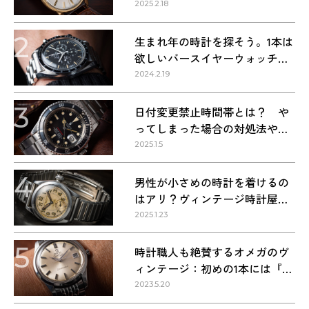
2025.2.18
2
生まれ年の時計を探そう。1本は
欲しいバースイヤーウォッチ・
1960〜1990年代の名作9本
2024.2.19
3
日付変更禁止時間帯とは？ や
ってしまった場合の対処法や正
しい方法
2025.1.5
4
男性が小さめの時計を着けるの
はアリ？ヴィンテージ時計屋が
回答します！
2025.1.23
5
時計職人も絶賛するオメガのヴ
ィンテージ：初めの1本には『シ
ーマスター』を選ぶべき理由
2023.5.20