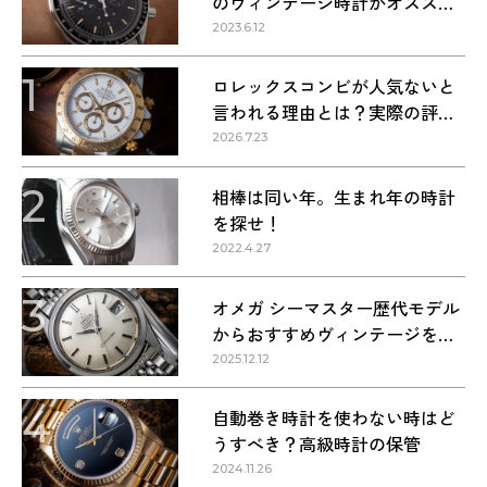
のヴィンテージ時計がオススメ
な理由
2023.6.12
1
ロレックスコンビが人気ないと
言われる理由とは？実際の評価
を解説
2026.7.23
2
相棒は同い年。生まれ年の時計
を探せ！
2022.4.27
3
オメガ シーマスター歴代モデル
からおすすめヴィンテージを紹
介
2025.12.12
4
自動巻き時計を使わない時はど
うすべき？高級時計の保管
2024.11.26