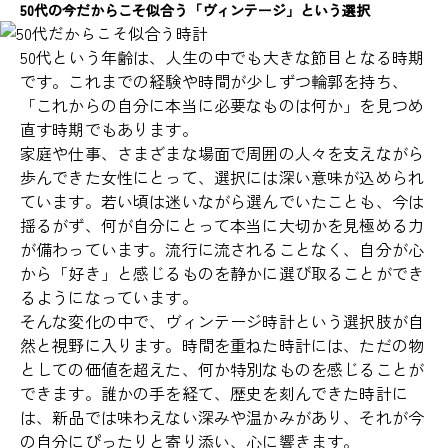
50代の今だからこそ似合う「ヴィンテージ」という選択
50代という年齢は、人生の中でも大きな節目となる時期
です。これまでの経験や時間が少しずつ輪郭を持ち、
「これからの自分に本当に必要なものは何か」を見つめ
直す時期でもあります。
家庭や仕事、さまざまな場面で周囲の人々を支えながら
歩んできた女性にとって、選択には深い意味が込められ
ています。若い頃は迷いながら選んでいたことも、今は
揺るがず、何が自分にとって本当に大切かを見極める力
が備わっています。流行に流されることなく、自分が心
から「好き」と感じるものを静かに選び取ることができ
るようになっています。
そんな変化の中で、ヴィンテージ時計という選択肢が自
然と視野に入ります。時間を重ねた時計には、ただの物
としての価値を超えた、何か特別なものを感じることが
できます。誰かの手を経て、歴史を刻んできた時計に
は、新品では味わえない深みや温かみがあり、それが今
の自分にぴったりと寄り添い、心に響きます。