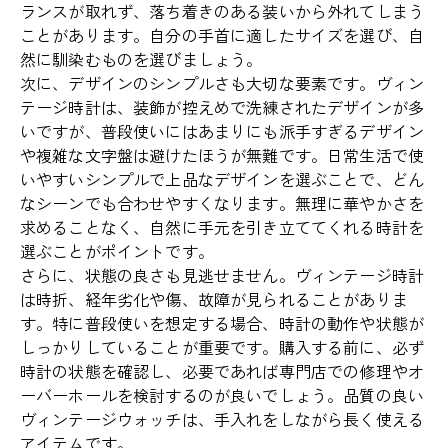
ランスが取れず、落ち着きのある装いから外れてしまう
ことがあります。自分の手首に適したサイズを選び、自
然に馴染むものを選びましょう。
次に、デザインのシンプルさも大切な要素です。ヴィン
テージ時計は、装飾が控えめで洗練されたデザインが多
いですが、普段使いにはあまりにも派手すぎるデザイン
や複雑な文字盤は避けたほうが無難です。日常生活で使
いやすいシンプルで上品なデザインを選ぶことで、どん
なシーンでも合わせやすくなります。無理に華やかさを
求めることなく、自然に手元を引き立ててくれる時計を
選ぶことがポイントです。
さらに、状態の良さも見逃せません。ヴィンテージ時計
は時折、経年劣化や傷、故障が見られることがありま
す。特に普段使いを想定する場合、時計の動作や状態が
しっかりしていることが重要です。購入する前に、必ず
時計の状態を確認し、必要であれば専門店での修理やオ
ーバーホールを検討するのが良いでしょう。品質の良い
ヴィンテージウォッチは、手入れをしながら長く使える
アイテムです。