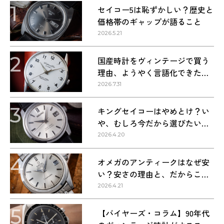
1
セイコー5は恥ずかしい？歴史と
価格帯のギャップが語ること
2026.5.21
2
国産時計をヴィンテージで買う
理由、ようやく言語化できた気
がする
2026.7.31
3
キングセイコーはやめとけ？い
や、むしろ今だから選びたい理
由
2026.4.20
4
オメガのアンティークはなぜ安
い？安さの理由と、だからこそ
狙い目な理由
2026.4.21
5
【バイヤーズ・コラム】90年代