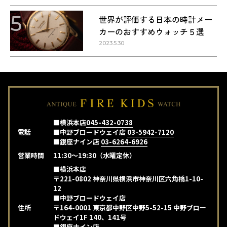
5
世界が評価する日本の時計メー
カーのおすすめウォッチ５選
2023.5.30
■横浜本店
045-432-0738
電話
■中野ブロードウェイ店
03-5942-7120
■銀座ナイン店
03-6264-6926
営業時間
11:30～19:30（水曜定休）
■横浜本店
〒221-0802 神奈川県横浜市神奈川区六角橋1-10-
12
■中野ブロードウェイ店
住所
〒164-0001 東京都中野区中野5-52-15 中野ブロー
ドウェイ1F 140、141号
■銀座ナイン店