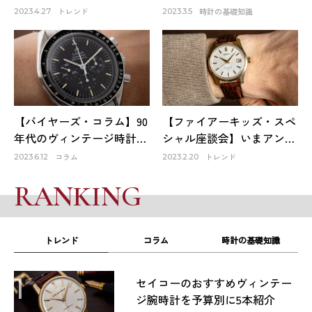
会ったロレックスは生涯1
ー』。そのファーストモデ
トレンド
時計の基礎知識
2023.4.27
2023.3.5
本だけのお気に入り～
ルは品質も良く、日本の誇
HACHIYAクリエイティブデ
りでもある！
ィレクター 蜂谷雅彦
【バイヤーズ・コラム】90
【ファイアーキッズ・スペ
年代のヴィンテージ時計が
シャル座談会】いまアンテ
オススメな理由
ィーク時計市場はどうなっ
コラム
トレンド
2023.6.12
2023.2.20
ている？①
RANKING
トレンド
コラム
時計の基礎知識
1
セイコーのおすすめヴィンテー
ジ腕時計を予算別に5本紹介