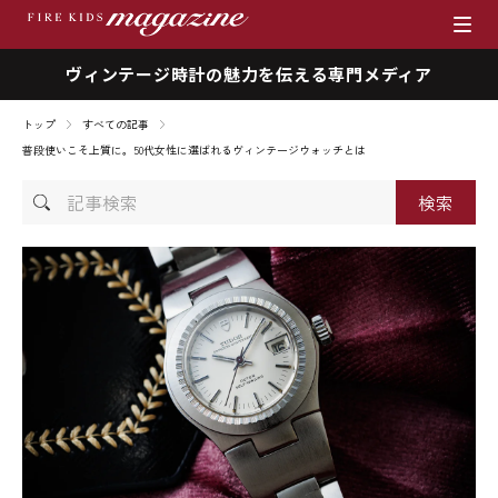
ヴィンテージ時計の魅力を伝える専門メディア
ブランド
トップ
すべての記事
商品一覧
普段使いこそ上質に。50代女性に選ばれるヴィンテージウォッチとは
記
時計を売りたい方へ
事
検
ファイアーキッズマガジン
索
店舗情報
私たちの想い
採用情報