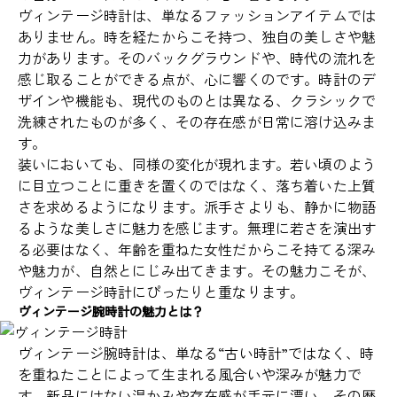
ヴィンテージ時計は、単なるファッションアイテムでは
ありません。時を経たからこそ持つ、独自の美しさや魅
力があります。そのバックグラウンドや、時代の流れを
感じ取ることができる点が、心に響くのです。時計のデ
ザインや機能も、現代のものとは異なる、クラシックで
洗練されたものが多く、その存在感が日常に溶け込みま
す。
装いにおいても、同様の変化が現れます。若い頃のよう
に目立つことに重きを置くのではなく、落ち着いた上質
さを求めるようになります。派手さよりも、静かに物語
るような美しさに魅力を感じます。無理に若さを演出す
る必要はなく、年齢を重ねた女性だからこそ持てる深み
や魅力が、自然とにじみ出てきます。その魅力こそが、
ヴィンテージ時計にぴったりと重なります。
ヴィンテージ腕時計の魅力とは？
ヴィンテージ腕時計は、単なる“古い時計”ではなく、時
を重ねたことによって生まれる風合いや深みが魅力で
す。新品にはない温かみや存在感が手元に漂い、その歴