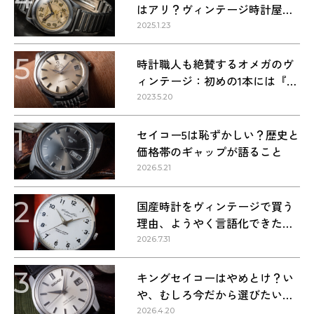
はアリ？ヴィンテージ時計屋が
回答します！
2025.1.23
5
時計職人も絶賛するオメガのヴ
ィンテージ：初めの1本には『シ
ーマスター』を選ぶべき理由
2023.5.20
1
セイコー5は恥ずかしい？歴史と
価格帯のギャップが語ること
2026.5.21
2
国産時計をヴィンテージで買う
理由、ようやく言語化できた気
がする
2026.7.31
3
キングセイコーはやめとけ？い
や、むしろ今だから選びたい理
由
2026.4.20