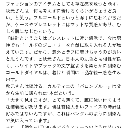
ファッションのアイテムとしても存在感を放つと話す。
秋元さんは「何も考えずに着けるくらいがちょうど良
い」と笑う。フルゴールドというと派手に思われがちだ
が、ケースやブレスレットにはマットな質感があり、む
しろ肌になじむという。
「時計というよりはブレスレットに近い感覚で、今は男
性でもゴールドのジュエリーを自然に取り入れる人が増
えています。だから、意外とラフに着けちゃうのが良い
と思うんです」と秋元さん。日本人の肌色とも相性が良
く、ホワイトやブラックの文字盤よりも柔らかに馴染む
ゴールドダイヤルは、着けた瞬間に上品な統一感を生み
出す。
秋元さんは続ける。カルティエの『バロンブルー』は父
から生前に譲られた1本だという。
「大きく見えますが、とても薄くて、腕に吸い付くよう
な装着感があります。僕は普段大きいフェイスの時計は
好みではないんですが、これはバングルのように馴染ん
で気に入っています」
また、「勝負っぽい時やビジネススーツのような装いの