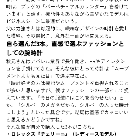
時は、ブレゲの『パーペチュアルカレンダー』を着けて
います」と話す。機能性もありながら華やかなモデルは
ビジネスシーンに最適だという。
父の力強さとは対照的に、繊細なデザインの時計を愛し
た横綱。その選択に、意外な一面が垣間見える。
自ら選んだ3本。直感で選ぶファッションと
しての腕時計
秋元さんはアパレル業界で長年働き、PRやディレクシ
ョンを手掛けてきた。そんな彼にとって時計は「ムーブ
メントよりも見た目」で選ぶ存在だ。
「時計好きの方は機能やムーブメントを重視されること
が多いと思いますが、僕はファッションの一部として捉
えています。『今日の服装にはこれを合わせたい』と
か、『シルバーのメガネだから、シルバーの入った時計
にしよう』といった具合です。結局は直感でカッコいい
と思えるかどうかですね」
そんな彼が自分で購入した3本がこちら。
・ロレックス『チェリーニ』（レディースモデル）