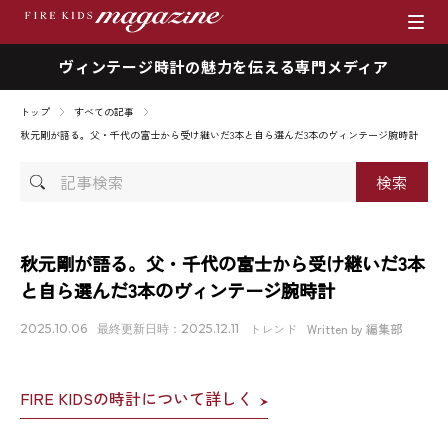
ヴィンテージ時計の魅力を伝える専門メディア
ブランド
トップ
すべての記事
商品一覧
秋元剛が語る。父・千代の富士から受け継いだ3本と自ら選んだ3本のヴィンテージ腕時計
記
時計を売りたい方へ
事
検
ファイアーキッズマガジン
索
秋元剛が語る。父・千代の富士から受け継いだ3本
と自ら選んだ3本のヴィンテージ腕時計
店舗情報
トレンド
Written by 編集部
2025.10.06
最終更新日時：2025.12.11
私たちの想い
FIRE KIDSの時計について詳しく
採用情報