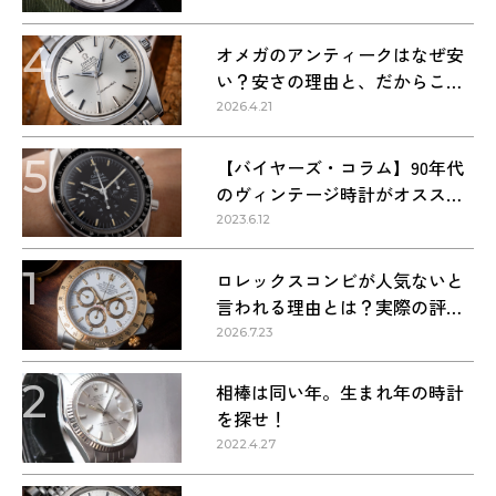
4
オメガのアンティークはなぜ安
い？安さの理由と、だからこそ
狙い目な理由
2026.4.21
5
【バイヤーズ・コラム】90年代
のヴィンテージ時計がオススメ
な理由
2023.6.12
1
ロレックスコンビが人気ないと
言われる理由とは？実際の評価
を解説
2026.7.23
2
相棒は同い年。生まれ年の時計
を探せ！
2022.4.27