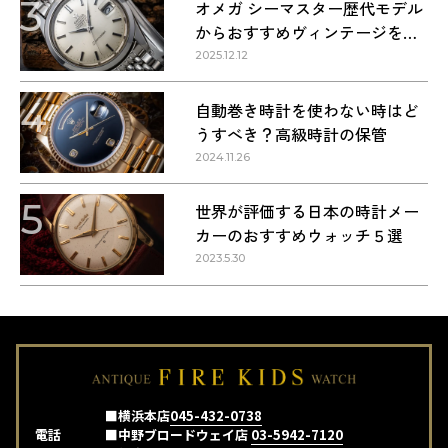
3
オメガ シーマスター歴代モデル
からおすすめヴィンテージを紹
介
2025.12.12
4
自動巻き時計を使わない時はど
うすべき？高級時計の保管
2024.11.26
5
世界が評価する日本の時計メー
カーのおすすめウォッチ５選
2023.5.30
■横浜本店
045-432-0738
電話
■中野ブロードウェイ店
03-5942-7120