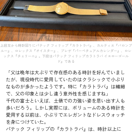
上段左から時計回りにパテック フィリップ『カラトラバ』、カルティエ『バロンブ
ルー』、ロレックス『オイスター』、ブレゲ『パーペチュアルカレンダー』、ロレ
ックス『チェリーニ』。下段はパテック フィリップカラトラバ イエローゴール
ド』である
「父は晩年は大ぶりで存在感のある時計を好んでいまし
たが、現役時代に愛用していたのはクラシックで小ぶり
なものが多かったようです。特に『カラトラバ』は繊細
で、父の印象とは少し違う意外性を感じますね」
千代の富士といえば、土俵での力強い姿を思い出す人も
多いだろう。しかし実際には、ボリュームのある時計を
愛用する以前は、小ぶりでエレガントなドレスウォッチ
を身につけていた。
パテック フィリップの『カラトラバ』は、時計以上に