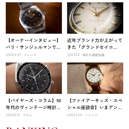
【オーナーインタビュー】
近年ブランド力が上がって
パリ・サンジェルマンで出
きた『グランドセイコ
会ったロレックスは生涯1
ー』。そのファーストモデ
トレンド
時計の基礎知識
2023.4.27
2023.3.5
本だけのお気に入り～
ルは品質も良く、日本の誇
HACHIYAクリエイティブデ
りでもある！
ィレクター 蜂谷雅彦
【バイヤーズ・コラム】90
【ファイアーキッズ・スペ
年代のヴィンテージ時計が
シャル座談会】いまアンテ
オススメな理由
ィーク時計市場はどうなっ
コラム
トレンド
2023.6.12
2023.2.20
ている？①