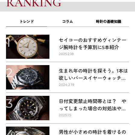
RANKING
トレンド
コラム
時計の基礎知識
1
セイコーのおすすめヴィンテー
ジ腕時計を予算別に5本紹介
2025.2.18
2
生まれ年の時計を探そう。1本は
欲しいバースイヤーウォッチ・
1960〜1990年代の名作9本
2024.2.19
3
日付変更禁止時間帯とは？ や
ってしまった場合の対処法や正
しい方法
2025.1.5
4
男性が小さめの時計を着けるの