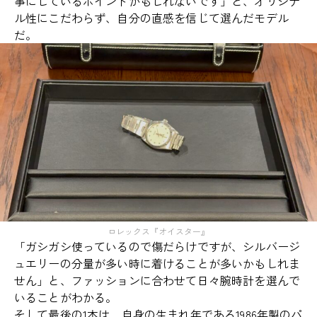
事にしているポイントかもしれないです」と、オリジナ
ル性にこだわらず、自分の直感を信じて選んだモデル
だ。
ロレックス『オイスター』
「ガシガシ使っているので傷だらけですが、シルバージ
ュエリーの分量が多い時に着けることが多いかもしれま
せん」と、ファッションに合わせて日々腕時計を選んで
いることがわかる。
そして最後の1本は、自身の生まれ年である1986年製のパ