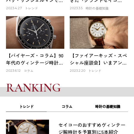
会ったロレックスは生涯1
ー』。そのファーストモデ
トレンド
時計の基礎知識
2023.4.27
2023.3.5
本だけのお気に入り～
ルは品質も良く、日本の誇
HACHIYAクリエイティブデ
りでもある！
ィレクター 蜂谷雅彦
【バイヤーズ・コラム】90
【ファイアーキッズ・スペ
年代のヴィンテージ時計が
シャル座談会】いまアンテ
オススメな理由
ィーク時計市場はどうなっ
コラム
トレンド
2023.6.12
2023.2.20
ている？①
RANKING
トレンド
コラム
時計の基礎知識
1
セイコーのおすすめヴィンテー
ジ腕時計を予算別に5本紹介