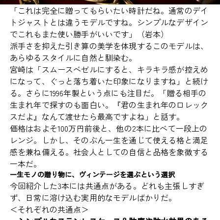
「これは完全に贈ってもらいたい時計だね。通常のデイ
トジャストとは違うモデルですね。シンプルなデザイン
でこれもまた使い勝手がいいです」（岩本）
派手さを抑えた引き算の美学を体現するこのモデルは、
あらゆるスタイルに自然と馴染む。
宮崎は「スムースベゼルにすると、キラキラ感が控えめ
になって、ぐっと落ち着いた印象になりますね」と続け
る。さらに1996年製という点にも注目だ。「贈る相手の
生まれ年で探すのも面白い。『君の生まれ年のロレック
スだよ』なんて渡せたら最高ですよね」と話す。
価格はおよそ100万円前後と、他の2本に比べて一段上の
レンジ。しかし、そのぶん一生を通じて使える格と満足
感を兼ね備える。社会人としての自信と品格を象徴する
一本だ。
一生モノの贈り物に、ヴィンテージを選ぶという選択
今回紹介した3本には共通点がある。どれも主張しすぎ
ず、日常に溶け込む実用的なモデルばかりだ。
＜それぞれの共通点＞