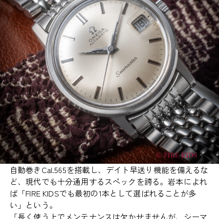
自動巻きCal.565を搭載し、デイト早送り機能を備えるな
ど、現代でも十分通用するスペックを誇る。岩本によれ
ば「FIRE KIDSでも最初の1本として選ばれることが多
い」という。
「長く使う上でメンテナンスは欠かせませんが、シーマ