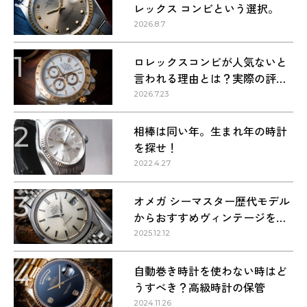
レックス コンビという選択。
2026.8.7
1
ロレックスコンビが人気ないと
言われる理由とは？実際の評価
を解説
2026.7.23
2
相棒は同い年。生まれ年の時計
を探せ！
2022.4.27
3
オメガ シーマスター歴代モデル
からおすすめヴィンテージを紹
介
2025.12.12
4
自動巻き時計を使わない時はど
うすべき？高級時計の保管
2024.11.26