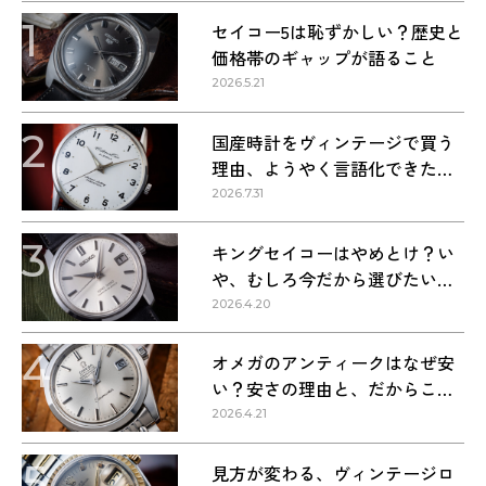
1
セイコー5は恥ずかしい？歴史と
価格帯のギャップが語ること
2026.5.21
2
国産時計をヴィンテージで買う
理由、ようやく言語化できた気
がする
2026.7.31
3
キングセイコーはやめとけ？い
や、むしろ今だから選びたい理
由
2026.4.20
4
オメガのアンティークはなぜ安
い？安さの理由と、だからこそ
狙い目な理由
2026.4.21
5
見方が変わる、ヴィンテージロ