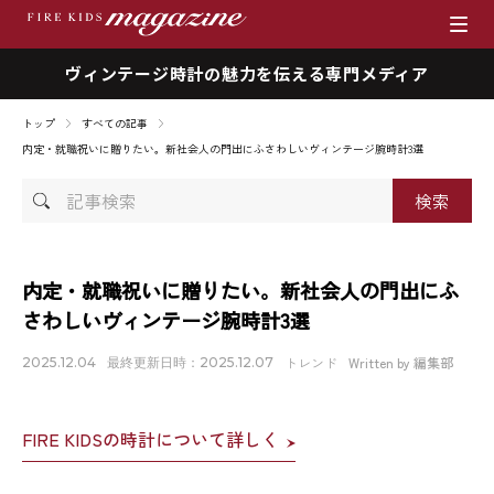
ヴィンテージ時計の魅力を伝える専門メディア
ブランド
トップ
すべての記事
商品一覧
内定・就職祝いに贈りたい。新社会人の門出にふさわしいヴィンテージ腕時計3選
記
時計を売りたい方へ
事
検
ファイアーキッズマガジン
索
内定・就職祝いに贈りたい。新社会人の門出にふ
さわしいヴィンテージ腕時計3選
店舗情報
トレンド
Written by 編集部
2025.12.04
最終更新日時：2025.12.07
私たちの想い
FIRE KIDSの時計について詳しく
採用情報