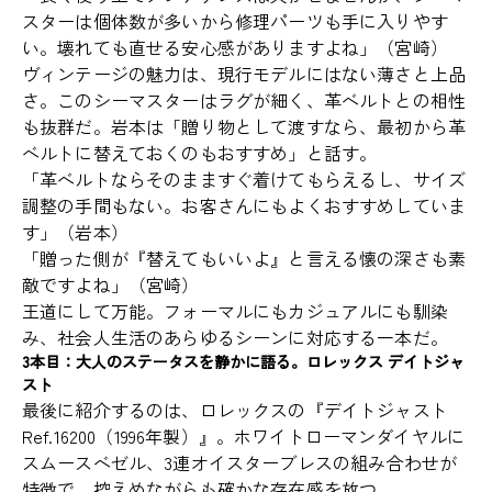
スターは個体数が多いから修理パーツも手に入りやす
い。壊れても直せる安心感がありますよね」（宮崎）
ヴィンテージの魅力は、現行モデルにはない薄さと上品
さ。このシーマスターはラグが細く、革ベルトとの相性
も抜群だ。岩本は「贈り物として渡すなら、最初から革
ベルトに替えておくのもおすすめ」と話す。
「革ベルトならそのまますぐ着けてもらえるし、サイズ
調整の手間もない。お客さんにもよくおすすめしていま
す」（岩本）
「贈った側が『替えてもいいよ』と言える懐の深さも素
敵ですよね」（宮崎）
王道にして万能。フォーマルにもカジュアルにも馴染
み、社会人生活のあらゆるシーンに対応する一本だ。
3本目：大人のステータスを静かに語る。ロレックス デイトジャ
スト
最後に紹介するのは、ロレックスの『デイトジャスト
Ref.16200（1996年製）』。ホワイトローマンダイヤルに
スムースベゼル、3連オイスターブレスの組み合わせが
特徴で、控えめながらも確かな存在感を放つ。