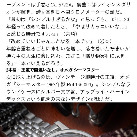
ーブメントは手巻きCal.5722A。裏蓋にはライオンメダリ
オンが輝き、誇り高き日本製クロノメーターの証だ。
「最初は『シンプルすぎるかな』と思っても、10年、20
年経って改めて着けたとき、『やはりカッコいいな…』
と感じる時計ですよね」（宮崎）
「改めていいじゃん…となる一本です」（岩本）
年齢を重ねるごとに味わいを増し、落ち着いた佇まいが
持ち主の人生に溶け込む。まさに「贈り物冥利に尽き
る」一本といえるだろう。
2本目：王道で間違いなし。オメガ シーマスター
次に取り上げるのは、ヴィンテージ腕時計の王道、オメ
ガ『シーマスター 1969年製 Ref.166.003』。シンプルなラ
ウンドケースにシルバー文字盤、アップライトバーイン
デックスという飽きの来ないデザインが魅力だ。