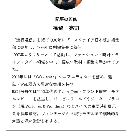
記事の監修
福留 亮司
『流行通信』を経て1990年に『エスクァイア日本版』編集
部に参加し、1995年に副編集長に就任。
1997年よりフリーとして活動し、ファッション・時計・ラ
イフスタイル領域を中心に幅広い取材・編集を手がけてき
た。
2011年には『GQ Japan』シニアエディターを務め、雑
誌・Web双方で豊富な実績を持つ。
時計分野では1990年代後半から企画・ブランド取材・モデ
ルレビューを担当し、バーゼルワールドやジュネーブサロ
ン（現 Watches & Wonders）などスイスの主要時計展示
会を長年取材。ヴィンテージから現行モデルまで横断的な
知識と深い造詣を有する。