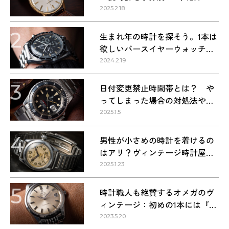
2025.2.18
2
生まれ年の時計を探そう。1本は
欲しいバースイヤーウォッチ・
1960〜1990年代の名作9本
2024.2.19
3
日付変更禁止時間帯とは？ や
ってしまった場合の対処法や正
しい方法
2025.1.5
4
男性が小さめの時計を着けるの
はアリ？ヴィンテージ時計屋が
回答します！
2025.1.23
5
時計職人も絶賛するオメガのヴ
ィンテージ：初めの1本には『シ
ーマスター』を選ぶべき理由
2023.5.20