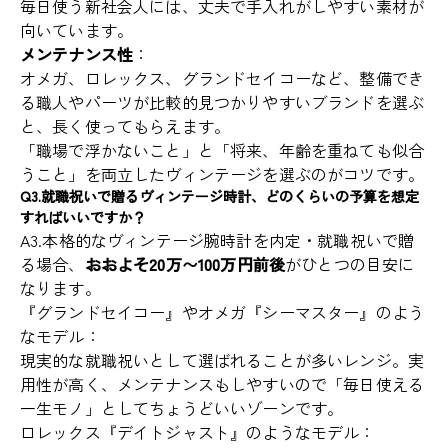
毎日使う新社会人には、丈夫で手入れがしやすい素材が
向いています。
メンテナンス性
：
オメガ、ロレックス、グランドセイコーなど、整備でき
る職人やパーツが比較的見つかりやすいブランドを選ぶ
と、長く使ってもらえます。
「職場で浮かないこと」と「将来、年齢を重ねても似合
うこと」を両立したヴィンテージを選ぶのがコツです。
Q3.就職祝いで贈るヴィンテージ時計、どのくらいの予算を想定
すればいいですか？
A3.本格的なヴィンテージ腕時計を内定・就職祝いで贈
る場合、
おおよそ20万〜100万円前後
がひとつの目安に
なります。
『グランドセイコー』やオメガ『シーマスター』のよう
なモデル：
現実的な就職祝いとして選ばれることが多いレンジ。実
用性が高く、メンテナンスもしやすいので「毎日使える
一生モノ」としてちょうどいいゾーンです。
ロレックス『デイトジャスト』のようなモデル：