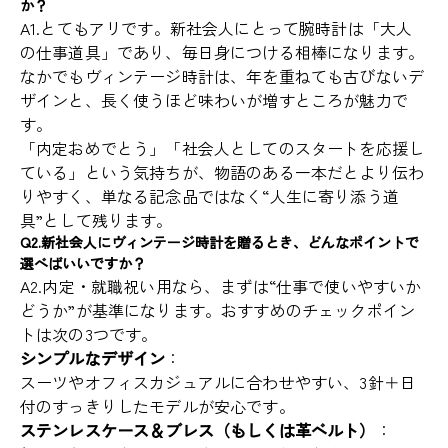
か？
A1.とてもアリです。新社会人にとって腕時計は「大人
の仕事道具」であり、毎日身につける相棒になります。
なかでもヴィンテージ時計は、年を重ねても古びないデ
ザインと、長く使うほど味わいが増すところが魅力で
す。
「内定おめでとう」「社会人としてのスタートを応援し
ている」という気持ちが、物語のある一本だとより伝わ
りやすく、単なる記念品ではなく“人生に寄り添う道
具”として残ります。
Q2.新社会人にヴィンテージ時計を贈るとき、どんなポイントで
選べばいいですか？
A2.内定・就職祝い用なら、まずは“仕事で使いやすいか
どうか”が基準になります。おすすめのチェックポイン
トは次の3つです。
シンプルなデザイン
：
スーツやオフィスカジュアルに合わせやすい、3針＋日
付のすっきりしたモデルが安心です。
ステンレスケース＆ブレス（もしくは革ベルト）
：