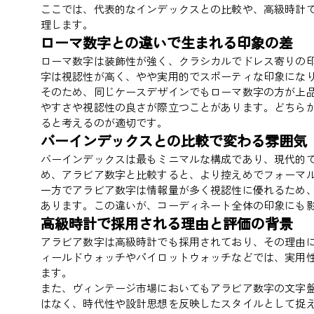
ここでは、代表的なインデックスとの比較や、高級時計
理します。
ローマ数字との違いで生まれる印象の差
ローマ数字は装飾性が強く、クラシカルでドレス寄りの
字は視認性が高く、やや実用的でスポーティな印象にな
そのため、同じケースデザインでもローマ数字の方が上
やすさや視認性の良さが際立つことがあります。どちら
ると考えるのが適切です。
バーインデックスとの比較で変わる雰囲気
バーインデックスは最もミニマルな構成であり、現代的
め、アラビア数字と比較すると、より控えめでフォーマ
一方でアラビア数字は情報量が多く視認性に優れるため
あります。この違いが、コーディネート全体の印象にも
高級時計で採用される理由と評価の背景
アラビア数字は高級時計でも採用されており、その理由
ィールドウォッチやパイロットウォッチなどでは、実用
ます。
また、ヴィンテージ市場においてもアラビア数字の文字
はなく、時代性や設計思想を反映したスタイルとして捉