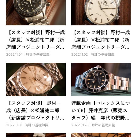
【スタッフ対談】野村一成
【スタッフ対談】野村一成
（店長）×松浦祐二郎（新
（店長）×松浦祐二郎（新
店舗プロジェクトリーダ
店舗プロジェクトリーダ
ー）編 ロレックスとオメ
ー）編 ＃2 メンテナン
時計の基礎知識
時計の基礎知識
2022.11.04
2022.11.02
ガ。昔はオメガの方が人気
スも含め、長く使うならア
があったという理由とは＃
ンティークウォッチという
4
理由
【スタッフ対談】 野村一
連載企画【ロレックスにつ
成（店長）×松浦祐二郎
いて6】藤井克彦（販売ス
（新店舗プロジェクトリー
タッフ）編 年代の視野を
ダー）編 ＃１ ロレック
広げると、ロレックスをさ
時計の基礎知識
時計の基礎知識
2022.11.01
2022.10.25
ス以外のアンティークウォ
らに楽しむことができる！