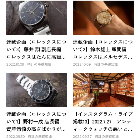
は、90年代のロレックスで
ラーブレス付きの希少モデ
ある
ルは必見
連載企画【ロレックスにつ
連載企画【ロレックスにつ
いて3】藤井 翔 副店長編
いて2】鈴木雄士 顧問編
ロレックスはたんに高級と
ロレックスはメルセデス・
いうだけでなく、機能面で
ベンツ! クルマ好きでもあ
時計の基礎知識
時計の基礎知識
2022.10.09
2022.10.09
も価格の面でも安心感のあ
る顧問が話す格別な存在感
る腕時計なのだ
連載企画【ロレックスにつ
【インスタグラム・ライブ
いて1】野村一成 店長編
掲載13】2022.7.27 アンテ
資産価値の高さばかりが目
ィークウォッチの悪いとこ
立つ昨今のロレックスだ
ろを語るセッション。欠点
時計の基礎知識
時計の基礎知識
2022.09.30
2022.09.27