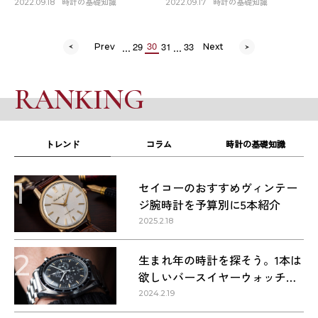
自動巻き、どっちがいい
ーの『コンステレーショ
時計の基礎知識
時計の基礎知識
2022.09.18
2022.09.17
の？に、答えはあるのか！
ン』がオススメ！中根啓太
出演＝野村一成（店長）藤
（管理部）
...
...
30
29
31
33
Prev
Next
井翔（副店長）
RANKING
トレンド
コラム
時計の基礎知識
1
セイコーのおすすめヴィンテー
ジ腕時計を予算別に5本紹介
2025.2.18
2
生まれ年の時計を探そう。1本は
欲しいバースイヤーウォッチ・
1960〜1990年代の名作9本
2024.2.19