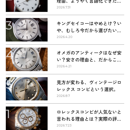
理由、ようやく言語化できた気
がする
2026.7.31
3
キングセイコーはやめとけ？い
や、むしろ今だから選びたい理
由
2026.4.20
4
オメガのアンティークはなぜ安
い？安さの理由と、だからこそ
狙い目な理由
2026.4.21
5
見方が変わる、ヴィンテージロ
レックス コンビという選択。
2026.8.7
1
ロレックスコンビが人気ないと
言われる理由とは？実際の評価
を解説
2026.7.23