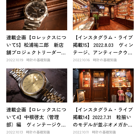
ッチは決して高額ではな
く、むしろ安定している！
連載企画【ロレックスにつ
【インスタグラム・ライブ
いて5】松浦祐二郎 新店
掲載15】 2022.8.03 ヴィン
舗プロジェクトリーダー
テージ、アンティークウォ
編 どんなスタイルでも、
ッチのメンテナンス間隔
時計の基礎知識
時計の基礎知識
2022.10.19
2022.10.16
どんなキャラクターでも必
は、1960年代以降の時計な
ず似合うモデルがある。や
らばオリンピックと覚えて
っぱりスゴイ、ロレックス
おこう！
の完成度と多様性
連載企画【ロレックスにつ
【インスタグラム・ライブ
いて4】中根啓太（管理
掲載14】2022.7.31 粒揃い
部）編 ヴィンテージウォ
のモデルが並ぶオメガから
ッチにおいて、最高の安心
は、あのファーストムーン
時計の基礎知識
時計の基礎知識
2022.10.13
2022.10.11
感、実用性を持っているの
ウォッチが登場！キャタピ