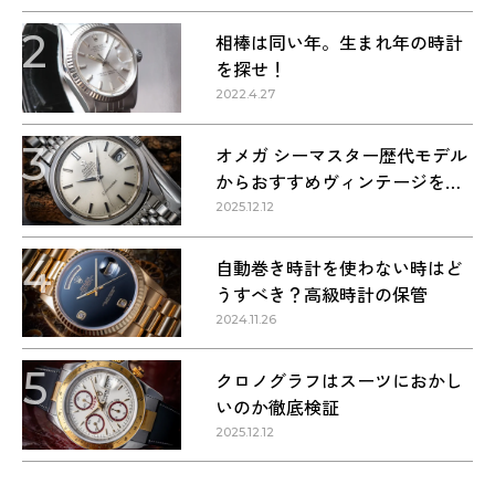
2
相棒は同い年。生まれ年の時計
を探せ！
2022.4.27
3
オメガ シーマスター歴代モデル
からおすすめヴィンテージを紹
介
2025.12.12
4
自動巻き時計を使わない時はど
うすべき？高級時計の保管
2024.11.26
5
クロノグラフはスーツにおかし
いのか徹底検証
2025.12.12