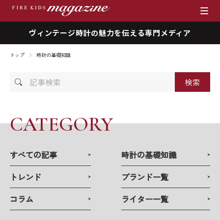
ヴィンテージ時計の魅力を伝える専門メディア
ブランド
トップ
時計の基礎知識
商品一覧
記
時計を売りたい方へ
事
検
索
ファイアーキッズマガジン
CATEGORY
店舗情報
すべての記事
時計の基礎知識
私たちの想い
トレンド
ブランド一覧
採用情報
コラム
ライター一覧