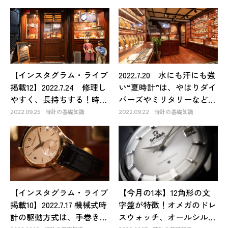
が、本質は何を着ていても
も愛おしくなるのが、アン
格好いい時計ということに
ティーク好き！
尽きるのだ
【インスタグラム・ライブ
2022.7.20 水にも汗にも強
掲載12】2022.7.24 修理し
い“夏時計”は、やはりダイ
やすく、長持ちする！時代
バーズやミリタリーなどス
背景、設計思想の違いが、
ポーツ系を中心に選びた
時計の基礎知識
時計の基礎知識
2022.09.25
2022.09.22
アンティーク、ヴィンテー
い！
ジウォッチの魅力を形成し
ている！
【インスタグラム・ライブ
【今月の1本】12角形の文
掲載10】2022.7.17 機械式時
字盤が特徴！オメガのドレ
計の駆動方式は、手巻きと
スウォッチ、オールシルバ