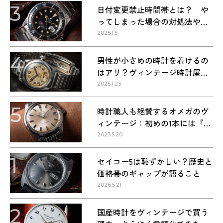
3
日付変更禁止時間帯とは？ や
ってしまった場合の対処法や正
しい方法
2025.1.5
4
男性が小さめの時計を着けるの
はアリ？ヴィンテージ時計屋が
回答します！
2025.1.23
5
時計職人も絶賛するオメガのヴ
ィンテージ：初めの1本には『シ
ーマスター』を選ぶべき理由
2023.5.20
1
セイコー5は恥ずかしい？歴史と
価格帯のギャップが語ること
2026.5.21
2
国産時計をヴィンテージで買う