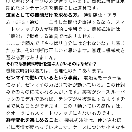
けで済むクオーツの方が合っています。機械式時計は定
期的なメンテナンスを前提にした道具です。
道具としての機能だけを求める方。
時刻確認・アラー
ム・GPS・通知——こうした機能を重視するなら、スマ
ートウォッチの方が圧倒的に便利です。機械式時計は
「機能」で勝負する道具ではありません。
ここまで読んで「やっぱり自分には合わないな」と感じ
た方は、その判断は正しいと思います。無理に機械式を
選ぶ必要はありません。
それでも機械式時計を選ぶ人がいるのはなぜか？
機械式時計の魅力は、合理性の外にあります。
ゼンマイで動いているという事実。
電池もモーターも
使わず、ゼンマイの力だけで針が動いている。この仕組
みそのものに惹かれる人がいます。裏蓋がシースルーバ
ックのモデルであれば、テンプが往復運動するようすを
目で見ることができます。この「動いている感触」は、
クオーツにもスマートウォッチにもないものです。
経年変化を楽しめること。
機械式時計は、使い込むほ
どに表情が変わっていきます。ケースについた小さなキ