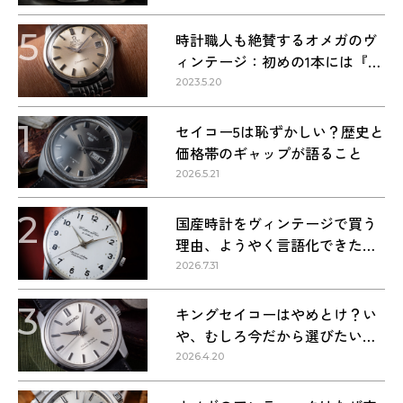
5
時計職人も絶賛するオメガのヴ
ィンテージ：初めの1本には『シ
ーマスター』を選ぶべき理由
2023.5.20
1
セイコー5は恥ずかしい？歴史と
価格帯のギャップが語ること
2026.5.21
2
国産時計をヴィンテージで買う
理由、ようやく言語化できた気
がする
2026.7.31
3
キングセイコーはやめとけ？い
や、むしろ今だから選びたい理
由
2026.4.20