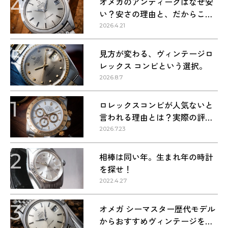
4
オメガのアンティークはなぜ安
い？安さの理由と、だからこそ
狙い目な理由
2026.4.21
5
見方が変わる、ヴィンテージロ
レックス コンビという選択。
2026.8.7
1
ロレックスコンビが人気ないと
言われる理由とは？実際の評価
を解説
2026.7.23
2
相棒は同い年。生まれ年の時計
を探せ！
2022.4.27
3
オメガ シーマスター歴代モデル
からおすすめヴィンテージを紹