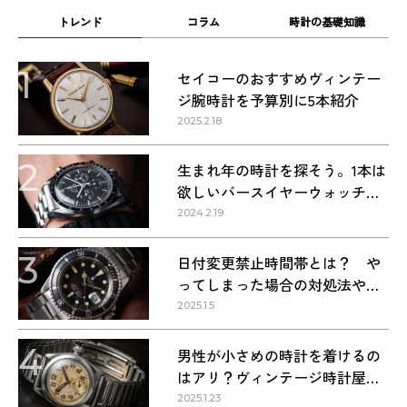
トレンド
コラム
時計の基礎知識
1
セイコーのおすすめヴィンテー
ジ腕時計を予算別に5本紹介
2025.2.18
2
生まれ年の時計を探そう。1本は
欲しいバースイヤーウォッチ・
1960〜1990年代の名作9本
2024.2.19
3
日付変更禁止時間帯とは？ や
ってしまった場合の対処法や正
しい方法
2025.1.5
4
男性が小さめの時計を着けるの
はアリ？ヴィンテージ時計屋が
回答します！
2025.1.23