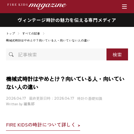
ヴィンテージ時計の魅力を伝える専門メディア
ブランド
トップ
すべての記事
商品一覧
機械式時計はやめとけ？向いている人・向いていない人の違い
記
時計を売りたい方へ
事
検
ファイアーキッズマガジン
索
機械式時計はやめとけ？向いている人・向いてい
ない人の違い
店舗情報
時計の基礎知識
2026.04.17
最終更新日時：2026.04.17
私たちの想い
Written by 編集部
採用情報
FIRE KIDSの時計について詳しく