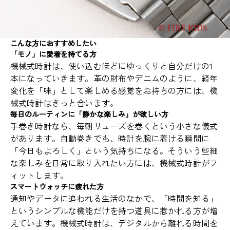
こんな方におすすめしたい
「モノ」に愛着を持てる方
機械式時計は、使い込むほどにゆっくりと自分だけの1
本になっていきます。革の財布やデニムのように、経年
変化を「味」として楽しめる感覚をお持ちの方には、機
械式時計はきっと合います。
毎日のルーティンに「静かな楽しみ」が欲しい方
手巻き時計なら、毎朝リューズを巻くという小さな儀式
があります。自動巻きでも、時計を腕に着ける瞬間に
「今日もよろしく」という気持ちになる。そういう些細
な楽しみを日常に取り入れたい方には、機械式時計がフ
ィットします。
スマートウォッチに疲れた方
通知やデータに追われる生活のなかで、「時間を知る」
というシンプルな機能だけを持つ道具に惹かれる方が増
えています。機械式時計は、デジタルから離れる時間を