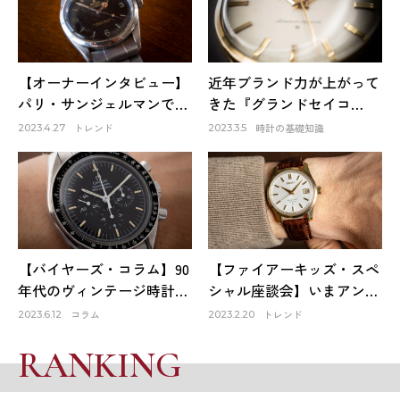
【オーナーインタビュー】
近年ブランド力が上がって
パリ・サンジェルマンで出
きた『グランドセイコ
会ったロレックスは生涯1
ー』。そのファーストモデ
トレンド
時計の基礎知識
2023.4.27
2023.3.5
本だけのお気に入り～
ルは品質も良く、日本の誇
HACHIYAクリエイティブデ
りでもある！
ィレクター 蜂谷雅彦
【バイヤーズ・コラム】90
【ファイアーキッズ・スペ
年代のヴィンテージ時計が
シャル座談会】いまアンテ
オススメな理由
ィーク時計市場はどうなっ
コラム
トレンド
2023.6.12
2023.2.20
ている？①
RANKING