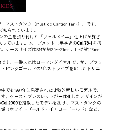
ンク（Must de Cartier Tank）」です。
して知られています。
ロンの金を張り付けた「ヴェルメイユ」仕上げが施さ
入っています。ムーブメントは手巻きの
Cal.78-1
を搭
ースサイズはSMが約20〜21mm、LMが約23mm
徴です。一番人気はローマンダイヤルですが、ブラッ
・ピンクゴールドの3色ストライプを配したトリニ
中でも1997年に発売された比較的新しいモデルで、
ます。ケースとブレスレットが一体化したデザインが
の
Cal.2000
を搭載したモデルもあり、マストタンクの
無垢（ホワイトゴールド・イエローゴールド）など、