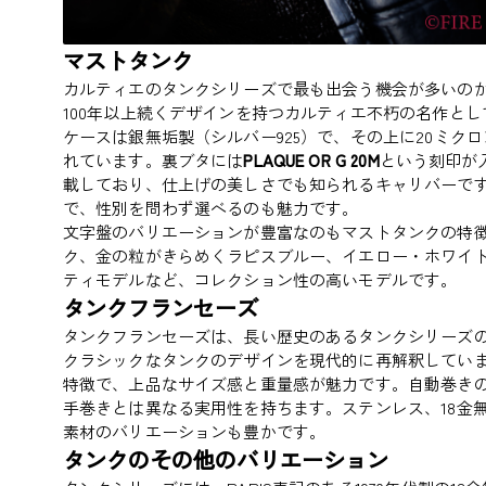
マストタンク
カルティエのタンクシリーズで最も出会う機会が多いのが「マストタ
100年以上続くデザインを持つカルティエ不朽の名作と
ケースは銀無垢製（シルバー925）で、その上に20ミク
れています。裏ブタには
PLAQUE OR G 20M
という刻印が
載しており、仕上げの美しさでも知られるキャリバーです。ケ
で、性別を問わず選べるのも魅力です。
文字盤のバリエーションが豊富なのもマストタンクの特
ク、金の粒がきらめくラピスブルー、イエロー・ホワイト
ティモデルなど、コレクション性の高いモデルです。
タンクフランセーズ
タンクフランセーズは、長い歴史のあるタンクシリーズの
クラシックなタンクのデザインを現代的に再解釈してい
特徴で、上品なサイズ感と重量感が魅力です。自動巻き
手巻きとは異なる実用性を持ちます。ステンレス、18金
素材のバリエーションも豊かです。
タンクのその他のバリエーション