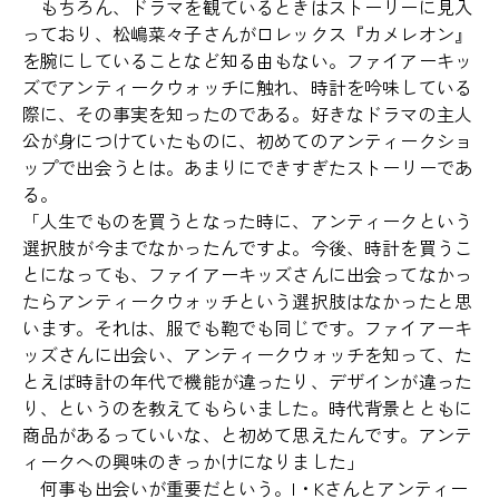
もちろん、ドラマを観ているときはストーリーに見入
っており、松嶋菜々子さんがロレックス『カメレオン』
を腕にしていることなど知る由もない。ファイアーキッ
ズでアンティークウォッチに触れ、時計を吟味している
際に、その事実を知ったのである。好きなドラマの主人
公が身につけていたものに、初めてのアンティークショ
ップで出会うとは。あまりにできすぎたストーリーであ
る。
「人生でものを買うとなった時に、アンティークという
選択肢が今までなかったんですよ。今後、時計を買うこ
とになっても、ファイアーキッズさんに出会ってなかっ
たらアンティークウォッチという選択肢はなかったと思
います。それは、服でも鞄でも同じです。ファイアーキ
ッズさんに出会い、アンティークウォッチを知って、た
とえば時計の年代で機能が違ったり、デザインが違った
り、というのを教えてもらいました。時代背景とともに
商品があるっていいな、と初めて思えたんです。アンテ
ィークへの興味のきっかけになりました」
何事も出会いが重要だという。I・Kさんとアンティー