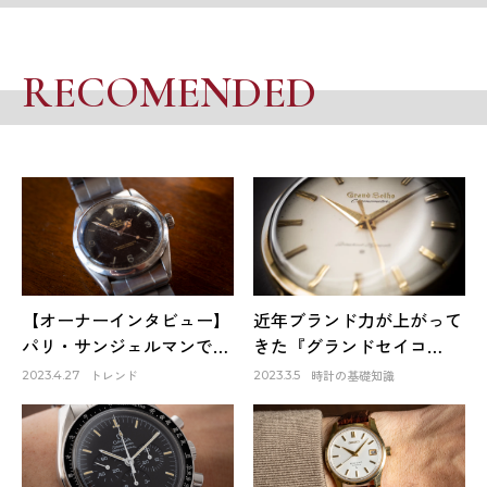
RECOMENDED
【オーナーインタビュー】
近年ブランド力が上がって
パリ・サンジェルマンで出
きた『グランドセイコ
会ったロレックスは生涯1
ー』。そのファーストモデ
トレンド
時計の基礎知識
2023.4.27
2023.3.5
本だけのお気に入り～
ルは品質も良く、日本の誇
HACHIYAクリエイティブデ
りでもある！
ィレクター 蜂谷雅彦