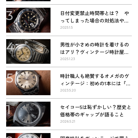
3
日付変更禁止時間帯とは？ や
ってしまった場合の対処法や正
しい方法
2025.1.5
4
男性が小さめの時計を着けるの
はアリ？ヴィンテージ時計屋が
回答します！
2025.1.23
5
時計職人も絶賛するオメガのヴ
ィンテージ：初めの1本には『シ
ーマスター』を選ぶべき理由
2023.5.20
1
セイコー5は恥ずかしい？歴史と
価格帯のギャップが語ること
2026.5.21