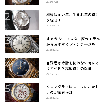
を解説
2026.7.23
2
相棒は同い年。生まれ年の時計
を探せ！
2022.4.27
3
オメガ シーマスター歴代モデル
からおすすめヴィンテージを紹
介
2025.12.12
4
自動巻き時計を使わない時はど
うすべき？高級時計の保管
2024.11.26
5
クロノグラフはスーツにおかし
いのか徹底検証
2025.12.12