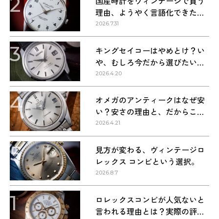
2
国産時計をヴィンテージで買う
理由、ようやく言語化できた気
がする
2026.7.31
3
キングセイコーはやめとけ？い
や、むしろ今だから選びたい理
由
2026.4.20
4
オメガのアンティークはなぜ安
い？安さの理由と、だからこそ
狙い目な理由
2026.4.21
5
見方が変わる、ヴィンテージロ
レックス コンビという選択。
2026.8.7
1
ロレックスコンビが人気ないと
言われる理由とは？実際の評価