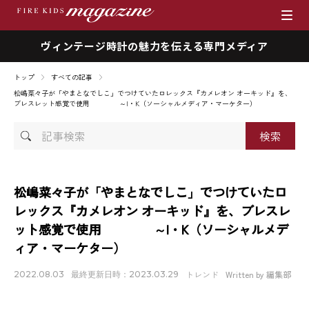
ヴィンテージ時計の魅力を伝える専門メディア
ブランド
トップ
すべての記事
商品一覧
松嶋菜々子が「やまとなでしこ」でつけていたロレックス『カメレオン オーキッド』を、
ブレスレット感覚で使用 ～I・K（ソーシャルメディア・マーケター）
時計を売りたい方へ
記
事
検
ファイアーキッズマガジン
索
松嶋菜々子が「やまとなでしこ」でつけていたロ
店舗情報
レックス『カメレオン オーキッド』を、ブレスレ
ット感覚で使用 ～I・K（ソーシャルメデ
私たちの想い
ィア・マーケター）
採用情報
トレンド
Written by 編集部
2022.08.03
最終更新日時：2023.03.29