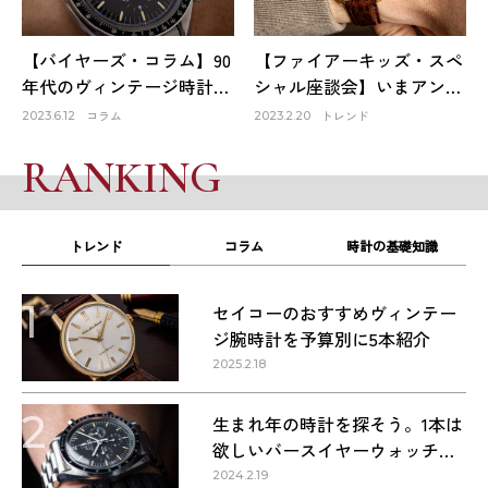
【バイヤーズ・コラム】90
【ファイアーキッズ・スペ
年代のヴィンテージ時計が
シャル座談会】いまアンテ
オススメな理由
ィーク時計市場はどうなっ
コラム
トレンド
2023.6.12
2023.2.20
ている？①
RANKING
トレンド
コラム
時計の基礎知識
1
セイコーのおすすめヴィンテー
ジ腕時計を予算別に5本紹介
2025.2.18
2
生まれ年の時計を探そう。1本は
欲しいバースイヤーウォッチ・
1960〜1990年代の名作9本
2024.2.19