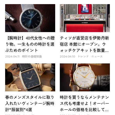
【腕時計】40代女性への贈
ティソが直営店を伊勢丹新
り物。一生ものの時計を選
宿店 本館にオープン。ウ
ぶためのポイント
ォッチケアキットを数量限
定プレゼント
時計の基礎知識
トレンド
ニュース
2024.04.11
2024.04.10
春のメンズスタイルに取り
時計を買うならメンテナン
入れたいヴィンテージ腕時
ス代も考慮せよ！オーバー
計“服装別”4選
ホールの価格を比較してみ