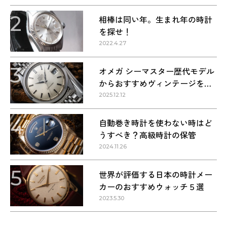
2
相棒は同い年。生まれ年の時計
を探せ！
2022.4.27
3
オメガ シーマスター歴代モデル
からおすすめヴィンテージを紹
介
2025.12.12
4
自動巻き時計を使わない時はど
うすべき？高級時計の保管
2024.11.26
5
世界が評価する日本の時計メー
カーのおすすめウォッチ５選
2023.5.30