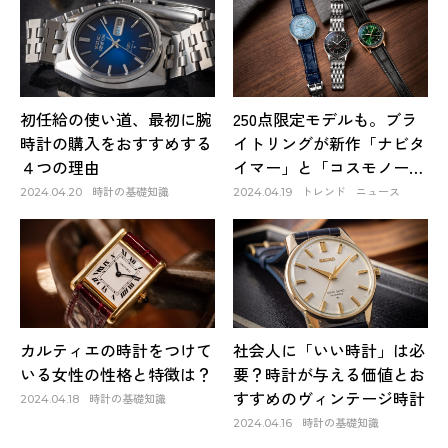
初任給の使い道、最初に腕
250点限定モデルも。ブラ
時計の購入をおすすめする
イトリングが新作「ナビタ
４つの理由
イマー」と「コスモノー
ト」を発表
時計の基礎知識
トレンド
ニュース
2024.04.20
2024.04.19
カルティエの時計をつけて
社会人に「いい時計」は必
いる女性の性格と特徴は？
要？時計が与える価値とお
すすめのヴィンテージ時計
時計の基礎知識
2024.04.18
時計の基礎知識
2024.04.16