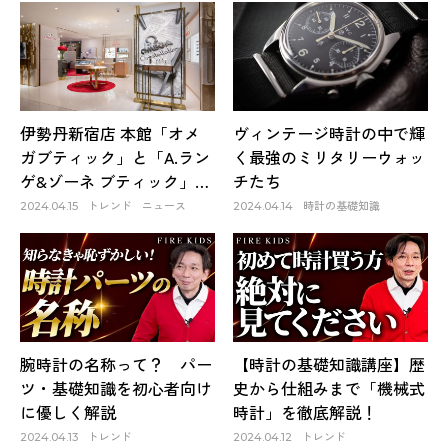
伊勢丹新宿店 本館「オメ
ヴィンテージ時計の中で輝
ガブティック」と「A.ラン
く最強のミリタリーウォッ
ゲ&ゾーネ ブティック」が
チたち
リニューアルオープン
トレンド
ニュース
時計の基礎知識
2024.04.15
2024.04.14
腕時計の名称って？ パー
【時計の基礎知識講座】歴
ツ・基礎知識を初心者向け
史から仕組みまで「機械式
に優しく解説
時計」を徹底解説！
トレンド
トレンド
2024.04.13
2024.04.12