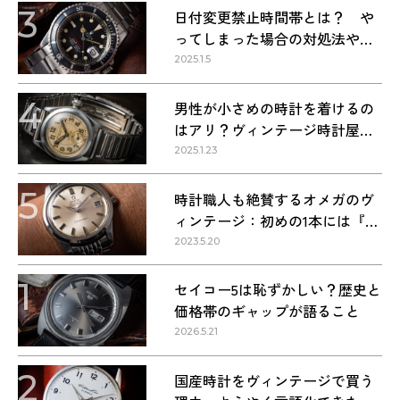
3
日付変更禁止時間帯とは？ や
ってしまった場合の対処法や正
しい方法
2025.1.5
4
男性が小さめの時計を着けるの
はアリ？ヴィンテージ時計屋が
回答します！
2025.1.23
5
時計職人も絶賛するオメガのヴ
ィンテージ：初めの1本には『シ
ーマスター』を選ぶべき理由
2023.5.20
1
セイコー5は恥ずかしい？歴史と
価格帯のギャップが語ること
2026.5.21
2
国産時計をヴィンテージで買う