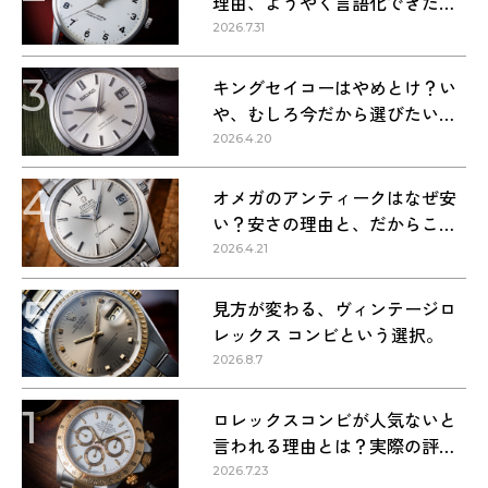
理由、ようやく言語化できた気
がする
2026.7.31
3
キングセイコーはやめとけ？い
や、むしろ今だから選びたい理
由
2026.4.20
4
オメガのアンティークはなぜ安
い？安さの理由と、だからこそ
狙い目な理由
2026.4.21
5
見方が変わる、ヴィンテージロ
レックス コンビという選択。
2026.8.7
1
ロレックスコンビが人気ないと
言われる理由とは？実際の評価
を解説
2026.7.23