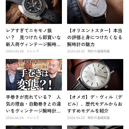
レアすぎてニセモノ扱
【オリエントスター】本当
い？ 見つけたら即買いな
の評価と身につけたくなる
新入荷ヴィンテージ腕時計
腕時計の魅力
3選
トレンド
時計の基礎知識
2024.04.26
2024.04.25
手巻きが売れている？ 人
【オメガ】デ・ヴィル（デ
気の理由・自動巻きとの違
ビル）、歴代モデルからお
いをヴィンテージ腕時計屋
すすめモデルを紹介
が再解説
トレンド
時計の基礎知識
2024.04.24
2024.04.23