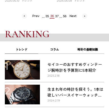
た
トレンド
トレンド
2024.04.10
2024.04.09
...
...
36
35
37
56
Prev
Next
RANKING
トレンド
コラム
時計の基礎知識
1
セイコーのおすすめヴィンテー
ジ腕時計を予算別に5本紹介
2025.2.18
2
生まれ年の時計を探そう。1本は
欲しいバースイヤーウォッチ・
1960〜1990年代の名作9本
2024.2.19