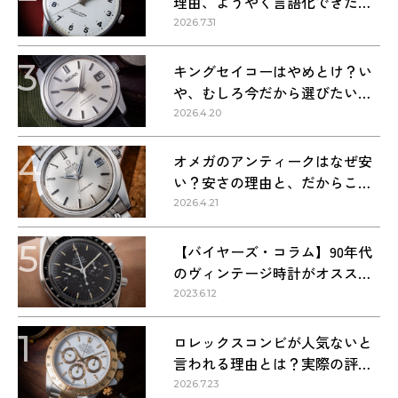
理由、ようやく言語化できた気
がする
2026.7.31
3
キングセイコーはやめとけ？い
や、むしろ今だから選びたい理
由
2026.4.20
4
オメガのアンティークはなぜ安
い？安さの理由と、だからこそ
狙い目な理由
2026.4.21
5
【バイヤーズ・コラム】90年代
のヴィンテージ時計がオススメ
な理由
2023.6.12
1
ロレックスコンビが人気ないと
言われる理由とは？実際の評価
を解説
2026.7.23