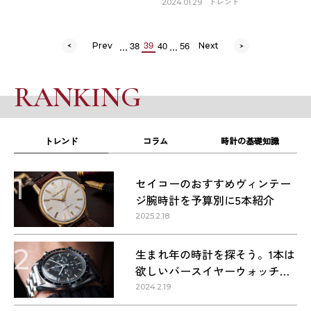
は？
トレンド
2024.01.29
...
...
39
38
40
56
Prev
Next
RANKING
トレンド
コラム
時計の基礎知識
1
セイコーのおすすめヴィンテー
ジ腕時計を予算別に5本紹介
2025.2.18
2
生まれ年の時計を探そう。1本は
欲しいバースイヤーウォッチ・
1960〜1990年代の名作9本
2024.2.19