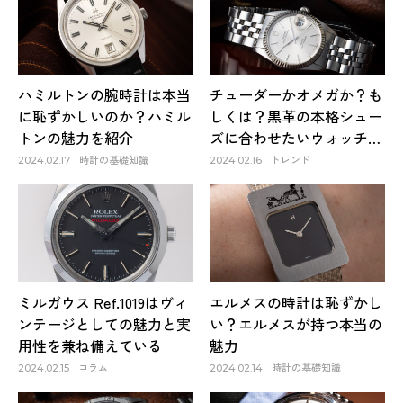
ハミルトンの腕時計は本当
チューダーかオメガか？も
に恥ずかしいのか？ハミル
しくは？黒革の本格シュー
トンの魅力を紹介
ズに合わせたいウォッチと
は？
時計の基礎知識
トレンド
2024.02.17
2024.02.16
ミルガウス Ref.1019はヴィ
エルメスの時計は恥ずかし
ンテージとしての魅力と実
い？エルメスが持つ本当の
用性を兼ね備えている
魅力
コラム
時計の基礎知識
2024.02.15
2024.02.14