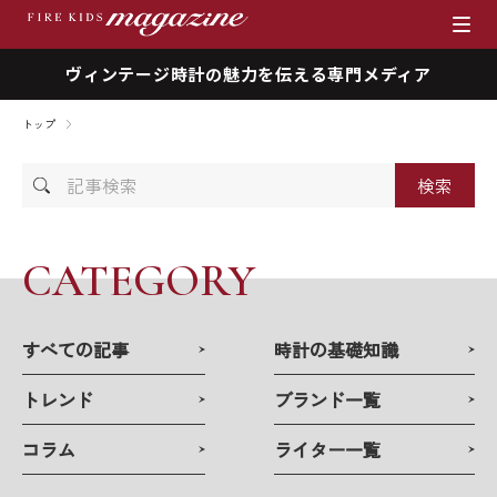
ヴィンテージ時計の魅力を伝える専門メディア
ブランド
トップ
商品一覧
記
時計を売りたい方へ
事
検
索
ファイアーキッズマガジン
CATEGORY
店舗情報
すべての記事
時計の基礎知識
私たちの想い
トレンド
ブランド一覧
採用情報
コラム
ライター一覧