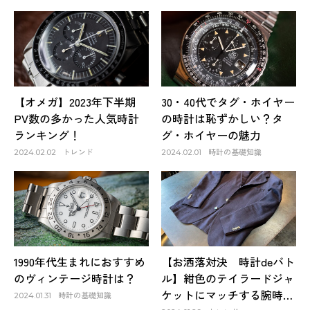
【オメガ】2023年下半期
30・40代でタグ・ホイヤー
PV数の多かった人気時計
の時計は恥ずかしい？タ
ランキング！
グ・ホイヤーの魅力
トレンド
時計の基礎知識
2024.02.02
2024.02.01
1990年代生まれにおすすめ
【お洒落対決 時計deバト
のヴィンテージ時計は？
ル】紺色のテイラードジャ
ケットにマッチする腕時計
時計の基礎知識
2024.01.31