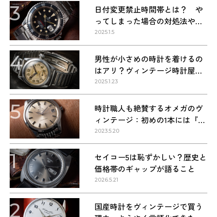
3
日付変更禁止時間帯とは？ や
ってしまった場合の対処法や正
しい方法
2025.1.5
4
男性が小さめの時計を着けるの
はアリ？ヴィンテージ時計屋が
回答します！
2025.1.23
5
時計職人も絶賛するオメガのヴ
ィンテージ：初めの1本には『シ
ーマスター』を選ぶべき理由
2023.5.20
1
セイコー5は恥ずかしい？歴史と
価格帯のギャップが語ること
2026.5.21
2
国産時計をヴィンテージで買う