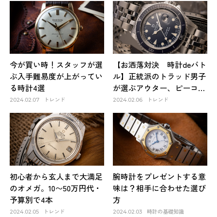
今が買い時！スタッフが選
【お洒落対決 時計deバト
ぶ入手難易度が上がってい
ル】正統派のトラッド男子
る時計4選
が選ぶアウター、ピーコー
トに合わせる
トレンド
トレンド
2024.02.07
2024.02.06
初心者から玄人まで大満足
腕時計をプレゼントする意
のオメガ。10〜50万円代・
味は？相手に合わせた選び
予算別で4本
方
トレンド
時計の基礎知識
2024.02.05
2024.02.03