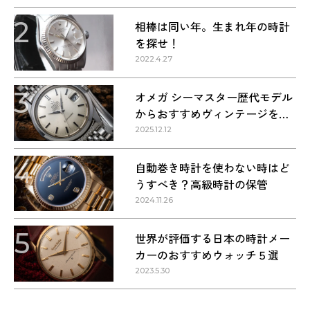
2
相棒は同い年。生まれ年の時計
を探せ！
2022.4.27
3
オメガ シーマスター歴代モデル
からおすすめヴィンテージを紹
介
2025.12.12
4
自動巻き時計を使わない時はど
うすべき？高級時計の保管
2024.11.26
5
世界が評価する日本の時計メー
カーのおすすめウォッチ５選
2023.5.30