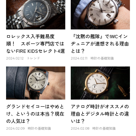
ロレックス入手難易度
『沈黙の艦隊』でIWCイン
順！ スポーツ専門店では
ヂュニアが連想される理由
ないFIRE KIDSセレクト4選
とは？
トレンド
時計の基礎知識
2024.02.12
2024.02.11
グランドセイコーはやめと
アナログ時計がオススメの
け、というのは本当？現在
理由とデジタル時計との違
の人気は？
いは？
時計の基礎知識
時計の基礎知識
2024.02.09
2024.02.08